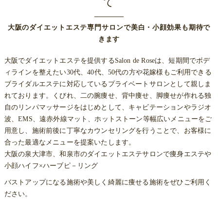
て
大阪のダイエットエステ専門サロンで美白・小顔効果も期待で
きます
大阪でダイエットエステを提供するSalon de Roseは、短期間でボデ
ィラインを整えたい30代、40代、50代の方や花嫁様もご利用できる
ブライダルエステに対応しているプライベートサロンとして親しま
れております。くびれ、二の腕痩せ、背中痩せ、脚痩せが作れる独
自のリンパマッサージをはじめとして、キャビテーションやラジオ
波、EMS、遠赤外線マット、ホットストーン等幅広いメニューをご
用意し、施術前後に丁寧なカウンセリングを行うことで、お客様に
合った最適なメニューを提案いたします。
大阪の泉大津市、和泉市のダイエットエステサロンで痩身エステや
小顔ハイフ×ハーブピ－リング
バストアップになる施術や美しく綺麗に痩せる施術をぜひご利用く
ださい。