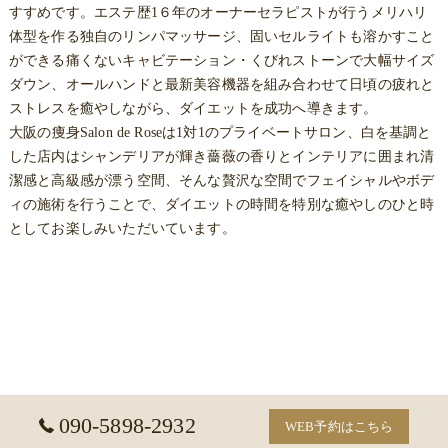
すすめです。エステ歴1６年のオーナーセラピストが行うメリハリ
体型を作る独自のリンパマッサージ、固いセルライトも溶かすこと
ができる痛くないキャビテーション・くびれストーンで大幅サイズ
ダウン、オールハンドと最新美容機器を組み合わせて日頃の疲れと
ストレスを癒やしながら、ダイエットを成功へ導きます。
大阪
の
痩身
Salon de Roseは1対1のプライベートサロン、白を基調と
した店内はシャンデリアが輝き薔薇の香りとインテリアに囲まれ清
潔感と高級感が漂う空間、そんな贅沢な空間でフェイシャルやボデ
ィの施術を行うことで、ダイエットの時間を特別な癒やしのひと時
としてお楽しみいただいています。
090-5898-2932
WEB予約はこちら