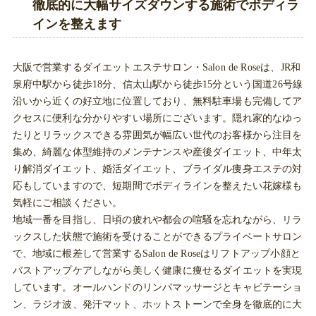
徹底的に大幅サイズダウンする施術でボディラ
インを整えます
大阪で営業するダイエットエステサロン・Salon de Roseは、JR和
泉府中駅から徒歩18分、信太山駅から徒歩15分という国道26号線
沿いから近くの好立地に位置しており、無料駐車場も完備してア
クセスに便利な分かりやすい場所にございます。隠れ家的なゆっ
たりとリラックスできる雰囲気が幅広い世代のお客様から注目を
集め、綺麗な体型維持のメンテナンスや産後ダイエット、中年太
り解消ダイエット、婚活ダイエット、ブライダル痩身エステの対
応もしていますので、短期間でボディラインを整えたい花嫁様も
気軽にご相談ください。
地域一番を目指し、日頃の疲れや都会の喧騒を忘れながら、リラ
ックスした状態で施術を受けることができるプライベートサロン
で、地域に根差して営業するSalon de Roseはリフトアップ小顔と
バストアップケアしながら美しく健康に痩せるダイエットを実現
しています。オールハンドのリンパマッサージとキャビテーショ
ン、ラジオ波、発汗マット、ホットストーンで全身を徹底的に大