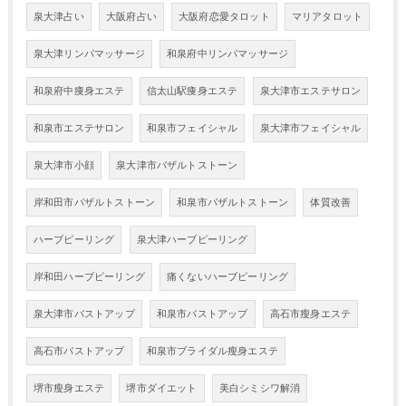
泉大津占い
大阪府占い
大阪府恋愛タロット
マリアタロット
泉大津リンパマッサージ
和泉府中リンパマッサージ
和泉府中痩身エステ
信太山駅痩身エステ
泉大津市エステサロン
和泉市エステサロン
和泉市フェイシャル
泉大津市フェイシャル
泉大津市小顔
泉大津市バザルトストーン
岸和田市バザルトストーン
和泉市バザルトストーン
体質改善
ハーブピーリング
泉大津ハーブピーリング
岸和田ハーブピーリング
痛くないハーブピーリング
泉大津市バストアップ
和泉市バストアップ
高石市瘦身エステ
高石市バストアップ
和泉市ブライダル瘦身エステ
堺市瘦身エステ
堺市ダイエット
美白シミシワ解消