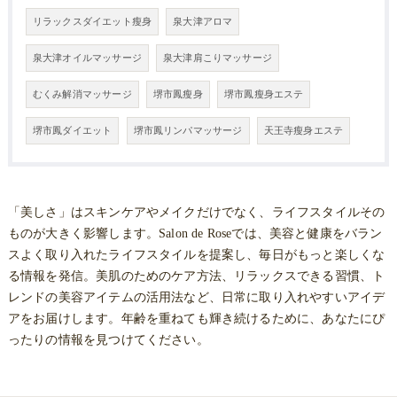
リラックスダイエット瘦身
泉大津アロマ
泉大津オイルマッサージ
泉大津肩こりマッサージ
むくみ解消マッサージ
堺市鳳瘦身
堺市鳳瘦身エステ
堺市鳳ダイエット
堺市鳳リンパマッサージ
天王寺瘦身エステ
「美しさ」はスキンケアやメイクだけでなく、ライフスタイルその
ものが大きく影響します。Salon de Roseでは、美容と健康をバラン
スよく取り入れたライフスタイルを提案し、毎日がもっと楽しくな
る情報を発信。美肌のためのケア方法、リラックスできる習慣、ト
レンドの美容アイテムの活用法など、日常に取り入れやすいアイデ
アをお届けします。年齢を重ねても輝き続けるために、あなたにぴ
ったりの情報を見つけてください。