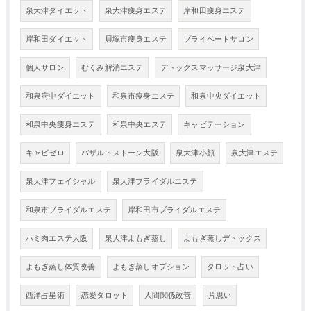
泉大津ダイエット
泉大津痩身エステ
岸和田痩身エステ
岸和田ダイエット
貝塚市痩身エステ
プライベートサロン
個人サロン
むくみ解消エステ
デトックスマッサージ泉大津
和泉府中ダイエット
和泉市痩身エステ
和泉中央ダイエット
和泉中央痩身エステ
和泉中央エステ
キャビテーション
キャビゼロ
バザルトストーン大阪
泉大津小顔
泉大津エステ
泉大津フェイシャル
泉大津ブライダルエステ
和泉市ブライダルエステ
岸和田市ブライダルエステ
ハミ肉エステ大阪
泉大津よもぎ蒸し
よもぎ蒸しデトックス
よもぎ蒸し体質改善
よもぎ蒸しオプション
タロット占い
西洋占星術
恋愛タロット
人間関係改善
片思い