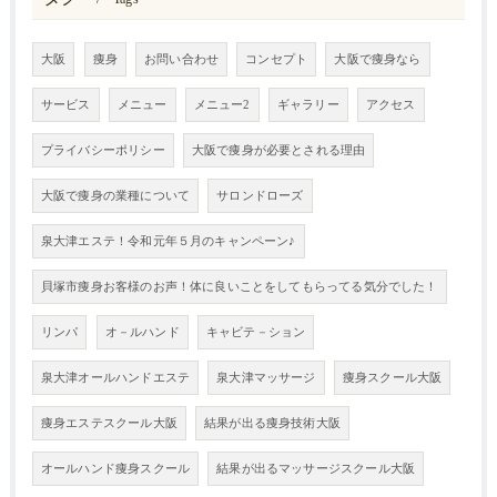
大阪
痩身
お問い合わせ
コンセプト
大阪で痩身なら
サービス
メニュー
メニュー2
ギャラリー
アクセス
プライバシーポリシー
大阪で痩身が必要とされる理由
大阪で痩身の業種について
サロンドローズ
泉大津エステ！令和元年５月のキャンペーン♪
貝塚市痩身お客様のお声！体に良いことをしてもらってる気分でした！
リンパ
オ－ルハンド
キャビテ－ション
泉大津オールハンドエステ
泉大津マッサージ
痩身スクール大阪
痩身エステスクール大阪
結果が出る痩身技術大阪
オールハンド痩身スクール
結果が出るマッサージスクール大阪