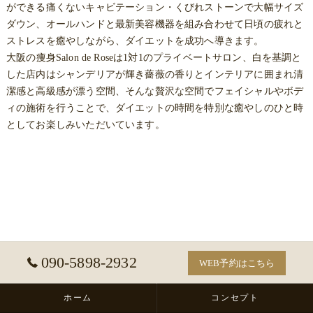
ができる痛くないキャビテーション・くびれストーンで大幅サイズ
ダウン、オールハンドと最新美容機器を組み合わせて日頃の疲れと
ストレスを癒やしながら、ダイエットを成功へ導きます。
大阪
の
痩身
Salon de Roseは1対1のプライベートサロン、白を基調と
した店内はシャンデリアが輝き薔薇の香りとインテリアに囲まれ清
潔感と高級感が漂う空間、そんな贅沢な空間でフェイシャルやボデ
ィの施術を行うことで、ダイエットの時間を特別な癒やしのひと時
としてお楽しみいただいています。
090-5898-2932
WEB予約はこちら
ホーム
コンセプト