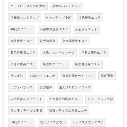
ハ－ブピ－リング泉大津
泉大津バストアップ
岸和田バストアップ
ヒップアップ小尻
40代瘦身エステ
40代ダイエット
和泉中央瘦身エステ
大阪ダイエット
大阪瘦身エステ
泉大津瘦身
泉大津瘦身エステ
和泉市瘦身エステ
大阪リンパマッサージ
岸和田瘦身エステ
貝塚市瘦身エステ
泉佐野ダイエット
泉佐野瘦身エステ
ラジオ波
お腹ハイフエステ
遠赤外線ヒートマット
筋肉運動
ボディバランス
美容整体
泉大津サロンドロ－ズ
人生最後のダイエット
人生最後の瘦身エステ
リフトアップ小顔
泉大津ブライダル痩身
堺市ブライダル瘦身エステ
50代ダイエット
ワンサイズダウン
２サイズダウンエステ