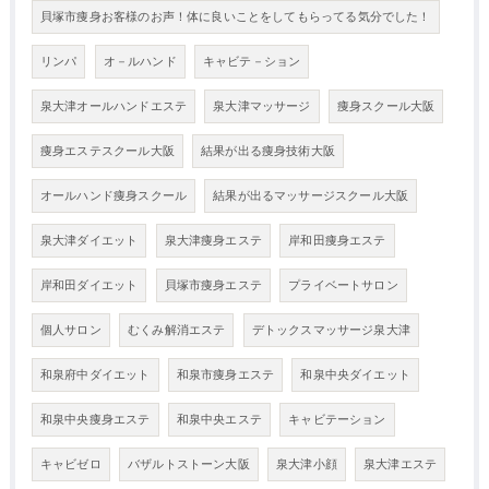
貝塚市痩身お客様のお声！体に良いことをしてもらってる気分でした！
リンパ
オ－ルハンド
キャビテ－ション
泉大津オールハンドエステ
泉大津マッサージ
痩身スクール大阪
痩身エステスクール大阪
結果が出る痩身技術大阪
オールハンド痩身スクール
結果が出るマッサージスクール大阪
泉大津ダイエット
泉大津痩身エステ
岸和田痩身エステ
岸和田ダイエット
貝塚市痩身エステ
プライベートサロン
個人サロン
むくみ解消エステ
デトックスマッサージ泉大津
和泉府中ダイエット
和泉市痩身エステ
和泉中央ダイエット
和泉中央痩身エステ
和泉中央エステ
キャビテーション
キャビゼロ
バザルトストーン大阪
泉大津小顔
泉大津エステ