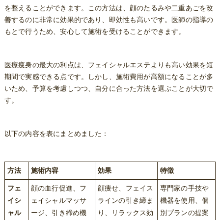
を整えることができます。この方法は、顔のたるみや二重あごを改
善するのに非常に効果的であり、即効性も高いです。医師の指導の
もとで行うため、安心して施術を受けることができます。
医療痩身の最大の利点は、フェイシャルエステよりも高い効果を短
期間で実感できる点です。しかし、施術費用が高額になることが多
いため、予算を考慮しつつ、自分に合った方法を選ぶことが大切で
す。
以下の内容を表にまとめました：
方法
施術内容
効果
特徴
フェ
顔の血行促進、フ
顔痩せ、フェイス
専門家の手技や
イシ
ェイシャルマッサ
ラインの引き締ま
機器を使用、個
ャル
ージ、引き締め機
り、リラックス効
別プランの提案