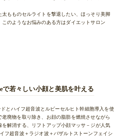
。
た太もものセルライトを撃退したい、ほっそり美脚
、このようなお悩みのある方はダイエットサロン
 Roseで若々しい小顔と美肌を叶える
オールハンドとハイフ超音波とルビーセルヒト幹細胞導入を使
で老廃物を取り除き、お顔の脂肪を燃焼させながら
線を解消する、リフトアップ小顔マッサ－ジが人気
ハイフ超音波＋ラジオ波＋バザルトストーンフェイシ