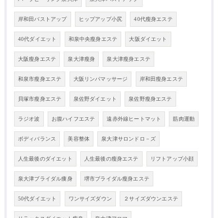
岸和田バストアップ
ヒップアップ小尻
40代瘦身エステ
40代ダイエット
和泉中央瘦身エステ
大阪ダイエット
大阪瘦身エステ
泉大津瘦身
泉大津瘦身エステ
和泉市瘦身エステ
大阪リンパマッサージ
岸和田瘦身エステ
貝塚市瘦身エステ
泉佐野ダイエット
泉佐野瘦身エステ
ラジオ波
お腹ハイフエステ
遠赤外線ヒートマット
筋肉運動
ボディバランス
美容整体
泉大津サロンドロ－ズ
人生最後のダイエット
人生最後の瘦身エステ
リフトアップ小顔
泉大津ブライダル痩身
堺市ブライダル瘦身エステ
50代ダイエット
ワンサイズダウン
２サイズダウンエステ