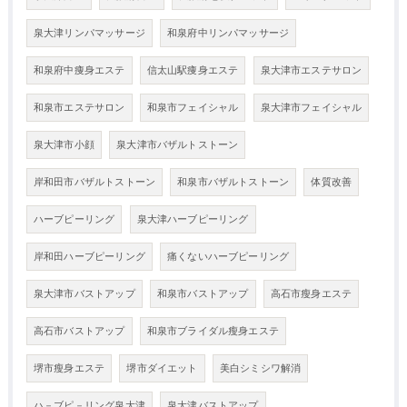
泉大津リンパマッサージ
和泉府中リンパマッサージ
和泉府中痩身エステ
信太山駅痩身エステ
泉大津市エステサロン
和泉市エステサロン
和泉市フェイシャル
泉大津市フェイシャル
泉大津市小顔
泉大津市バザルトストーン
岸和田市バザルトストーン
和泉市バザルトストーン
体質改善
ハーブピーリング
泉大津ハーブピーリング
岸和田ハーブピーリング
痛くないハーブピーリング
泉大津市バストアップ
和泉市バストアップ
高石市瘦身エステ
高石市バストアップ
和泉市ブライダル瘦身エステ
堺市瘦身エステ
堺市ダイエット
美白シミシワ解消
ハ－ブピ－リング泉大津
泉大津バストアップ