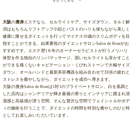
をもっと見る ＞
大阪
の
痩身
エステなら、セルライトケア、サイズダウン、タルミ解
消はもちろんリフトアップ小顔とバストのハリも保ちながら美しく
健康に痩せるダイエットを行ってマイナス10歳のスリムボディを目
指すことができる、結果重視のダイエットサロンSalon de Roseがお
すすめです。エステ歴1６年のオーナーセラピストが行うメリハリ
体型を作る独自のリンパマッサージ、固いセルライトも溶かすこと
ができる痛くないキャビテーション・くびれストーンで大幅サイズ
ダウン、オールハンドと最新美容機器を組み合わせて日頃の疲れと
ストレスを癒やしながら、ダイエットを成功へ導きます。
大阪
の
痩身
Salon de Roseは1対1のプライベートサロン、白を基調と
した店内はシャンデリアが輝き薔薇の香りとインテリアに囲まれ清
潔感と高級感が漂う空間、そんな贅沢な空間でフェイシャルやボデ
ィの施術を行うことで、ダイエットの時間を特別な癒やしのひと時
としてお楽しみいただいています。