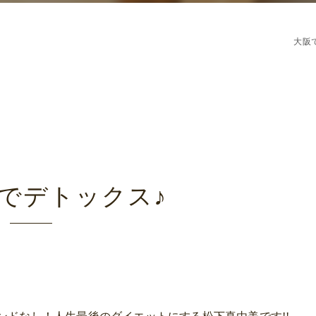
大阪で痩
でデトックス♪