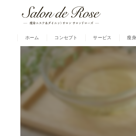
ホーム
コンセプト
サービス
瘦
痩