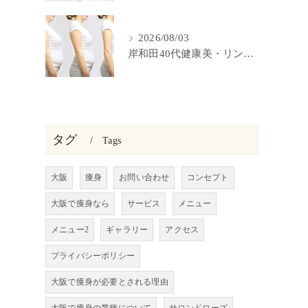
2026/08/03
岸和田40代健康美・リンパダイエット！運動なしで2か月で－５キロ♪
タグ
Tags
大阪
痩身
お問い合わせ
コンセプト
大阪で痩身なら
サービス
メニュー
メニュー2
ギャラリー
アクセス
プライバシーポリシー
大阪で痩身が必要とされる理由