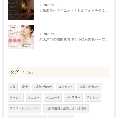
2026/08/05
大阪府泉州ダイエット！セルライトを無くす方法
2026/08/05
泉大津市の韓国肌管理！小顔水光肌ハーブピーリング
タグ
Tags
大阪
痩身
お問い合わせ
コンセプト
大阪で痩身なら
サービス
メニュー
メニュー2
ギャラリー
アクセス
プライバシーポリシー
大阪で痩身が必要とされる理由