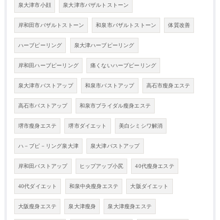
泉大津市小顔
泉大津市バザルトストーン
岸和田市バザルトストーン
和泉市バザルトストーン
体質改善
ハーブピーリング
泉大津ハーブピーリング
岸和田ハーブピーリング
痛くないハーブピーリング
泉大津市バストアップ
和泉市バストアップ
高石市瘦身エステ
高石市バストアップ
和泉市ブライダル瘦身エステ
堺市瘦身エステ
堺市ダイエット
美白シミシワ解消
ハ－ブピ－リング泉大津
泉大津バストアップ
岸和田バストアップ
ヒップアップ小尻
40代瘦身エステ
40代ダイエット
和泉中央瘦身エステ
大阪ダイエット
大阪瘦身エステ
泉大津瘦身
泉大津瘦身エステ