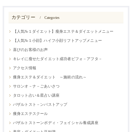
カテゴリー
Categories
【人気№１ダイエット】瘦身エステ＆ダイエットメニュー
【人気№１小顔】ハイフ小顔リフトアップメニュー
喜びのお客様のお声
キレイに瘦せたダイエット成功者ビフォ－アフタ－
アクセス情報
痩身エステ＆ダイエット ～施術の流れ～
サロンオ－ナ－ごあいさつ
タロット占い＆星占い講座
バザルトスト－ンバストアップ
痩身エステスクール
バザルトストーンボディ・フェイシャル養成講座