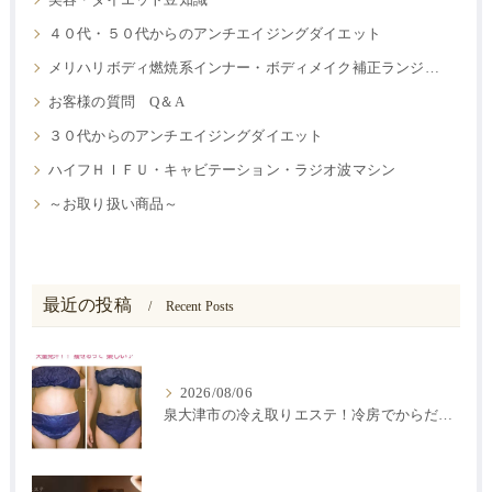
美容・ダイエット豆知識
４０代・５０代からのアンチエイジングダイエット
メリハリボディ燃焼系インナー・ボディメイク補正ランジェリー
お客様の質問 Q＆A
３０代からのアンチエイジングダイエット
ハイフＨＩＦＵ・キャビテーション・ラジオ波マシン
～お取り扱い商品～
最近の投稿
Recent Posts
2026/08/06
泉大津市の冷え取りエステ！冷房でからだが冷えると痩せにくい？