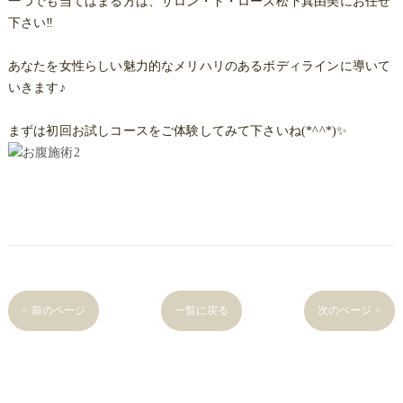
一つでも当てはまる方は、サロン・ド・ローズ松下真由美にお任せ
下さい‼
あなたを女性らしい魅力的なメリハリのあるボディラインに導いて
いきます♪
まずは初回お試しコースをご体験してみて下さいね(*^^*)✨
< 前のページ
一覧に戻る
次のページ >