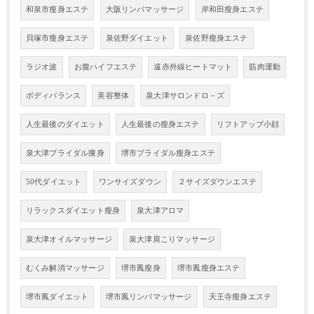
和泉市瘦身エステ
大阪リンパマッサージ
岸和田瘦身エステ
貝塚市瘦身エステ
泉佐野ダイエット
泉佐野瘦身エステ
ラジオ波
お腹ハイフエステ
遠赤外線ヒートマット
筋肉運動
ボディバランス
美容整体
泉大津サロンドロ－ズ
人生最後のダイエット
人生最後の瘦身エステ
リフトアップ小顔
泉大津ブライダル痩身
堺市ブライダル瘦身エステ
50代ダイエット
ワンサイズダウン
２サイズダウンエステ
リラックスダイエット瘦身
泉大津アロマ
泉大津オイルマッサージ
泉大津肩こりマッサージ
むくみ解消マッサージ
堺市鳳瘦身
堺市鳳瘦身エステ
堺市鳳ダイエット
堺市鳳リンパマッサージ
天王寺瘦身エステ