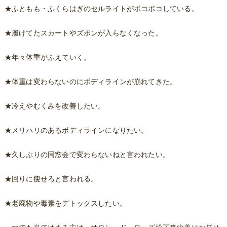
★ふともも・ふくらはぎのセルライトがボコボコしている。
★履けてたスカートやズボンが入らなくなった。
★年々体重がふえていく。
★体重は変わらないのにボディラインが崩れてきた。
★冷えやむくみを改善したい。
★メリハリのあるボディラインになりたい。
★久しぶりの同窓会で変わらないねと言われたい。
★回りに痩せろと言われる。
★老廃物や毒素をデトックスしたい。