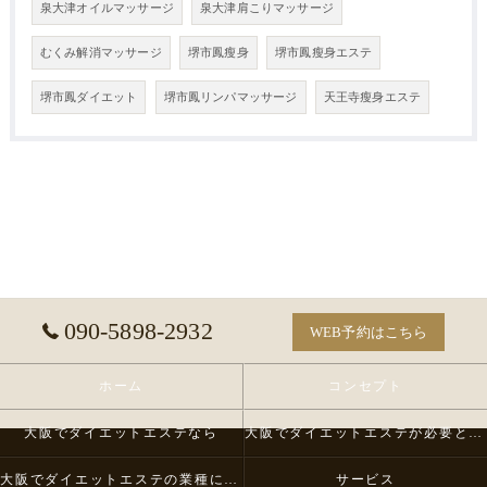
泉大津オイルマッサージ
泉大津肩こりマッサージ
むくみ解消マッサージ
堺市鳳瘦身
堺市鳳瘦身エステ
堺市鳳ダイエット
堺市鳳リンパマッサージ
天王寺瘦身エステ
090-5898-2932
WEB予約はこちら
ホーム
コンセプト
大阪でダイエットエステなら
大阪でダイエットエステが必要とされる理由
大阪でダイエットエステの業種について
サービス