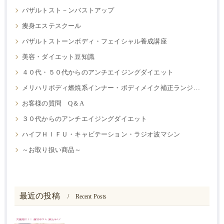
バザルトスト－ンバストアップ
痩身エステスクール
バザルトストーンボディ・フェイシャル養成講座
美容・ダイエット豆知識
４０代・５０代からのアンチエイジングダイエット
メリハリボディ燃焼系インナー・ボディメイク補正ランジェリー
お客様の質問 Q＆A
３０代からのアンチエイジングダイエット
ハイフＨＩＦＵ・キャビテーション・ラジオ波マシン
～お取り扱い商品～
最近の投稿
Recent Posts