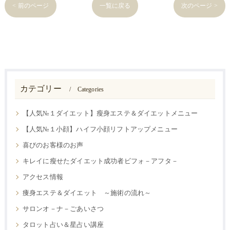
< 前のページ
一覧に戻る
次のページ >
カテゴリー
Categories
【人気№１ダイエット】瘦身エステ＆ダイエットメニュー
【人気№１小顔】ハイフ小顔リフトアップメニュー
喜びのお客様のお声
キレイに瘦せたダイエット成功者ビフォ－アフタ－
アクセス情報
痩身エステ＆ダイエット ～施術の流れ～
サロンオ－ナ－ごあいさつ
タロット占い＆星占い講座