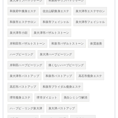
泉大津リンパマッサージ
和泉府中リンパマッサージ
和泉府中痩身エステ
信太山駅痩身エステ
泉大津市エステサロン
和泉市エステサロン
和泉市フェイシャル
泉大津市フェイシャル
泉大津市小顔
泉大津市バザルトストーン
岸和田市バザルトストーン
和泉市バザルトストーン
体質改善
ハーブピーリング
泉大津ハーブピーリング
岸和田ハーブピーリング
痛くないハーブピーリング
泉大津市バストアップ
和泉市バストアップ
高石市瘦身エステ
高石市バストアップ
和泉市ブライダル瘦身エステ
堺市瘦身エステ
堺市ダイエット
美白シミシワ解消
ハ－ブピ－リング泉大津
泉大津バストアップ