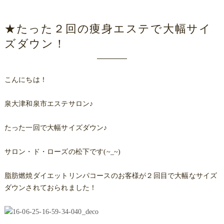
★たった２回の痩身エステで大幅サイ
ズダウン！
こんにちは！
泉大津和泉市エステサロン♪
たった一回で大幅サイズダウン♪
サロン・ド・ローズの松下です(~_~)
脂肪燃焼ダイエットリンパコースのお客様が２回目で大幅なサイズ
ダウンされておられました！