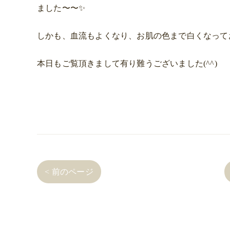
ました〜〜✨
しかも、血流もよくなり、お肌の色まで白くなって
本日もご覧頂きまして有り難うございました(^^)
< 前のページ