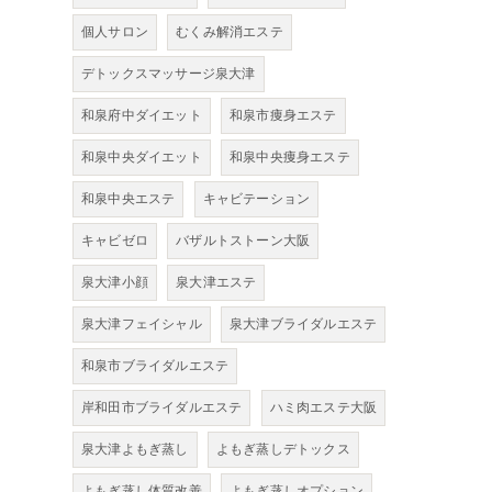
個人サロン
むくみ解消エステ
デトックスマッサージ泉大津
和泉府中ダイエット
和泉市痩身エステ
和泉中央ダイエット
和泉中央痩身エステ
和泉中央エステ
キャビテーション
キャビゼロ
バザルトストーン大阪
泉大津小顔
泉大津エステ
泉大津フェイシャル
泉大津ブライダルエステ
和泉市ブライダルエステ
岸和田市ブライダルエステ
ハミ肉エステ大阪
泉大津よもぎ蒸し
よもぎ蒸しデトックス
よもぎ蒸し体質改善
よもぎ蒸しオプション