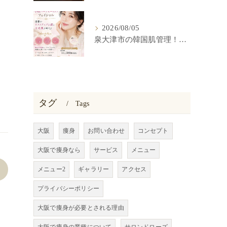
2026/08/05
泉大津市の韓国肌管理！小顔水光肌ハーブピーリング
タグ
Tags
大阪
痩身
お問い合わせ
コンセプト
大阪で痩身なら
サービス
メニュー
>
メニュー2
ギャラリー
アクセス
プライバシーポリシー
大阪で痩身が必要とされる理由