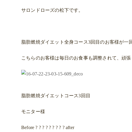
サロンドローズの松下です。
脂肪燃焼ダイエット全身コース3回目のお客様が一
こちらのお客様は毎日のお食事も調整されて、頑張っ
脂肪燃焼ダイエットコース3回目
モニター様
Before ? ? ? ? ? ? ? ? ? after