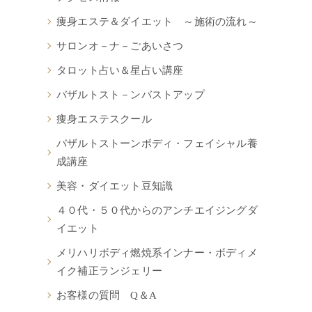
痩身エステ＆ダイエット ～施術の流れ～
サロンオ－ナ－ごあいさつ
タロット占い＆星占い講座
バザルトスト－ンバストアップ
痩身エステスクール
バザルトストーンボディ・フェイシャル養
成講座
美容・ダイエット豆知識
４０代・５０代からのアンチエイジングダ
イエット
メリハリボディ燃焼系インナー・ボディメ
イク補正ランジェリー
お客様の質問 Q＆A