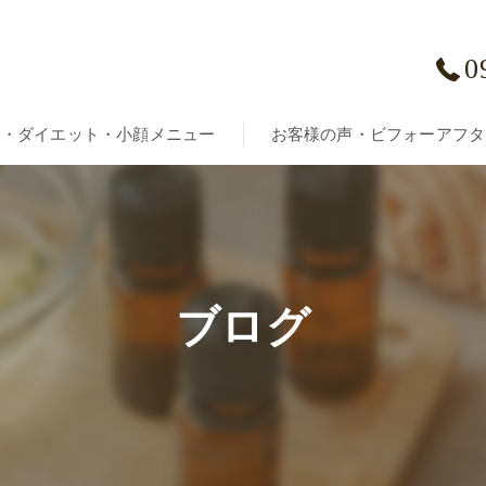
0
身・ダイエット・小顔メニュー
お客様の声・ビフォーアフタ
身ボディ
ブログ