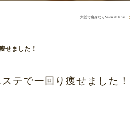
大阪で痩身ならSalon de Rose
痩せました！
エステで一回り痩せました！