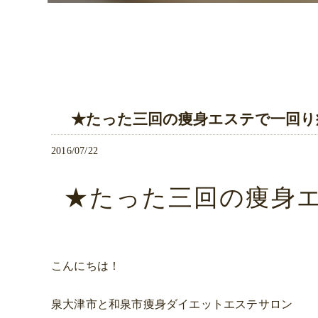
★たった三回の痩身エステで一回り
2016/07/22
★たった三回の痩身
こんにちは！
泉大津市と和泉市痩身ダイエットエステサロン