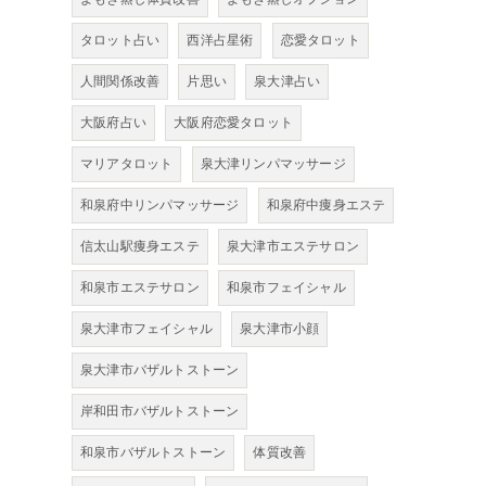
タロット占い
西洋占星術
恋愛タロット
人間関係改善
片思い
泉大津占い
大阪府占い
大阪府恋愛タロット
マリアタロット
泉大津リンパマッサージ
和泉府中リンパマッサージ
和泉府中痩身エステ
信太山駅痩身エステ
泉大津市エステサロン
和泉市エステサロン
和泉市フェイシャル
泉大津市フェイシャル
泉大津市小顔
泉大津市バザルトストーン
岸和田市バザルトストーン
和泉市バザルトストーン
体質改善