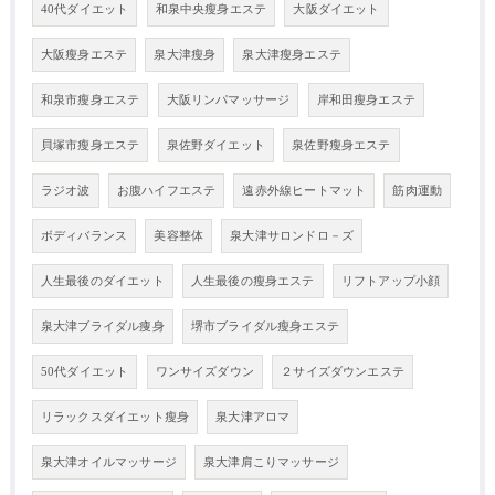
40代ダイエット
和泉中央瘦身エステ
大阪ダイエット
大阪瘦身エステ
泉大津瘦身
泉大津瘦身エステ
和泉市瘦身エステ
大阪リンパマッサージ
岸和田瘦身エステ
貝塚市瘦身エステ
泉佐野ダイエット
泉佐野瘦身エステ
ラジオ波
お腹ハイフエステ
遠赤外線ヒートマット
筋肉運動
ボディバランス
美容整体
泉大津サロンドロ－ズ
人生最後のダイエット
人生最後の瘦身エステ
リフトアップ小顔
泉大津ブライダル痩身
堺市ブライダル瘦身エステ
50代ダイエット
ワンサイズダウン
２サイズダウンエステ
リラックスダイエット瘦身
泉大津アロマ
泉大津オイルマッサージ
泉大津肩こりマッサージ