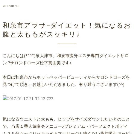
2017/01/20
和泉市アラサ−ダイエット！気になるお
腹と太ももがスッキリ♪
こんにちは(*^^*)泉大津市、和泉市痩身エステ専門ダイエットサロ
ン ?サロンドローズ松下真由美です♪
本日は和泉市からホットペッパービューティからサロンドローズを
見つけて頂き、お越しいただきました、有り難うございます(^^)
気になるウエストと太もも、ヒップをサイズダウンしたいとのこと
で、当店１番人気痩身メニュー♪プレミアム・パーフェクトボディ
１２５分たっぷりセルライトマッサージと痛くない脂肪吸引キャビ