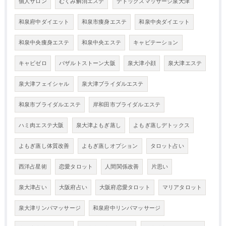
個人サロン
むくみ解消エステ
デトックスマッサージ泉大津
和泉府中ダイエット
和泉市痩身エステ
和泉中央ダイエット
和泉中央痩身エステ
和泉中央エステ
キャビテーション
キャビゼロ
バザルトストーン大阪
泉大津小顔
泉大津エステ
泉大津フェイシャル
泉大津ブライダルエステ
和泉市ブライダルエステ
岸和田市ブライダルエステ
ハミ肉エステ大阪
泉大津よもぎ蒸し
よもぎ蒸しデトックス
よもぎ蒸し体質改善
よもぎ蒸しオプション
タロット占い
西洋占星術
恋愛タロット
人間関係改善
片思い
泉大津占い
大阪府占い
大阪府恋愛タロット
マリアタロット
泉大津リンパマッサージ
和泉府中リンパマッサージ