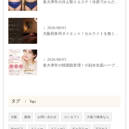
泉大津市の冷え取りエステ！冷房でからだが冷えると痩せにくい？
2026/08/05
大阪府泉州ダイエット！セルライトを無くす方法
2026/08/05
泉大津市の韓国肌管理！小顔水光肌ハーブピーリング
タグ
Tags
大阪
痩身
お問い合わせ
コンセプト
大阪で痩身なら
サービス
メニュー
メニュー2
ギャラリー
アクセス