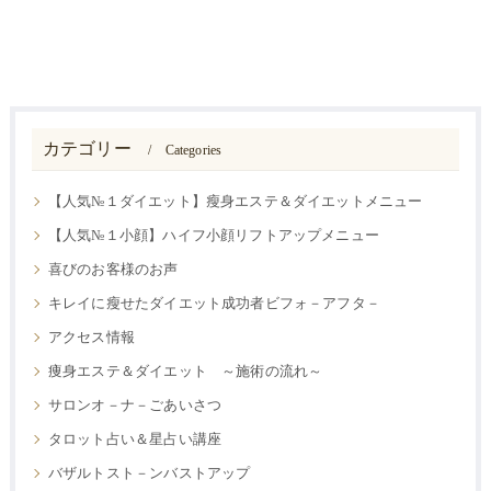
カテゴリー
Categories
【人気№１ダイエット】瘦身エステ＆ダイエットメニュー
【人気№１小顔】ハイフ小顔リフトアップメニュー
喜びのお客様のお声
キレイに瘦せたダイエット成功者ビフォ－アフタ－
アクセス情報
痩身エステ＆ダイエット ～施術の流れ～
サロンオ－ナ－ごあいさつ
タロット占い＆星占い講座
バザルトスト－ンバストアップ