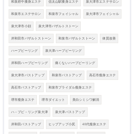
和泉府中痩身エステ
信太山駅痩身エステ
泉大津市エステサロン
和泉市エステサロン
和泉市フェイシャル
泉大津市フェイシャル
泉大津市小顔
泉大津市バザルトストーン
岸和田市バザルトストーン
和泉市バザルトストーン
体質改善
ハーブピーリング
泉大津ハーブピーリング
岸和田ハーブピーリング
痛くないハーブピーリング
泉大津市バストアップ
和泉市バストアップ
高石市瘦身エステ
高石市バストアップ
和泉市ブライダル瘦身エステ
堺市瘦身エステ
堺市ダイエット
美白シミシワ解消
ハ－ブピ－リング泉大津
泉大津バストアップ
岸和田バストアップ
ヒップアップ小尻
40代瘦身エステ