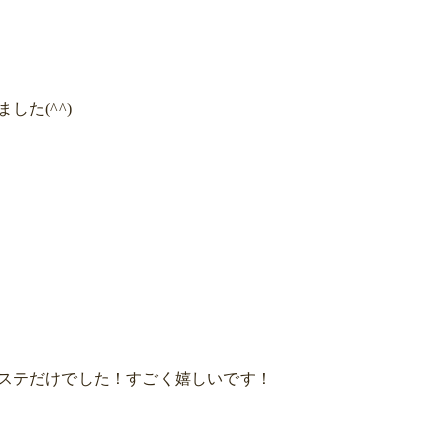
た(^^)
ステだけでした！すごく嬉しいです！