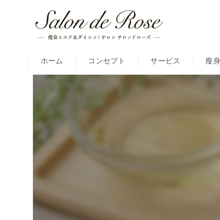
ホーム
コンセプト
サービス
瘦
痩