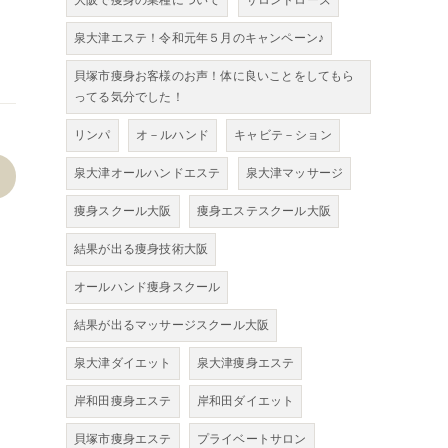
大阪で痩身の業種について
サロンドローズ
泉大津エステ！令和元年５月のキャンペーン♪
貝塚市痩身お客様のお声！体に良いことをしてもら
ってる気分でした！
リンパ
オ－ルハンド
キャビテ－ション
泉大津オールハンドエステ
泉大津マッサージ
>
痩身スクール大阪
痩身エステスクール大阪
結果が出る痩身技術大阪
オールハンド痩身スクール
結果が出るマッサージスクール大阪
泉大津ダイエット
泉大津痩身エステ
岸和田痩身エステ
岸和田ダイエット
貝塚市痩身エステ
プライベートサロン