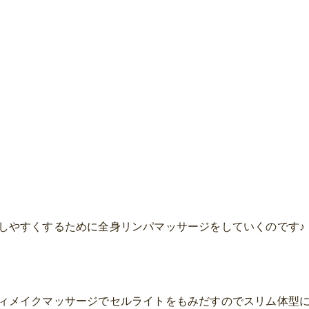
しやすくするために全身リンパマッサージをしていくのです♪
ィメイクマッサージでセルライトをもみだすのでスリム体型