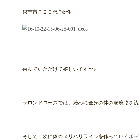
泉南市 ? ２０代 ?女性
喜んでいただけて嬉しいです〜♪
サロンドローズでは、始めに全身の体の老廃物を流
そして、次に体のメリハリラインを作っていくボデ