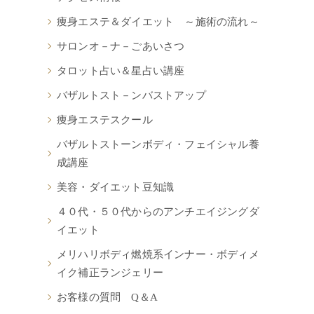
痩身エステ＆ダイエット ～施術の流れ～
サロンオ－ナ－ごあいさつ
タロット占い＆星占い講座
バザルトスト－ンバストアップ
痩身エステスクール
バザルトストーンボディ・フェイシャル養
成講座
美容・ダイエット豆知識
４０代・５０代からのアンチエイジングダ
イエット
メリハリボディ燃焼系インナー・ボディメ
イク補正ランジェリー
お客様の質問 Q＆A