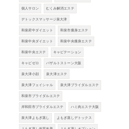
個人サロン
むくみ解消エステ
デトックスマッサージ泉大津
和泉府中ダイエット
和泉市痩身エステ
和泉中央ダイエット
和泉中央痩身エステ
和泉中央エステ
キャビテーション
キャビゼロ
バザルトストーン大阪
泉大津小顔
泉大津エステ
泉大津フェイシャル
泉大津ブライダルエステ
和泉市ブライダルエステ
岸和田市ブライダルエステ
ハミ肉エステ大阪
泉大津よもぎ蒸し
よもぎ蒸しデトックス
よもぎ蒸し体質改善
よもぎ蒸しオプション