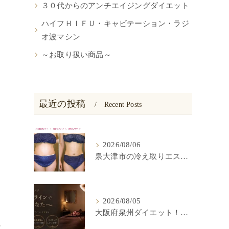
３０代からのアンチエイジングダイエット
ハイフＨＩＦＵ・キャビテーション・ラジ
オ波マシン
～お取り扱い商品～
最近の投稿
Recent Posts
2026/08/06
泉大津市の冷え取りエステ！冷房でからだが冷えると痩せにくい？
2026/08/05
大阪府泉州ダイエット！セルライトを無くす方法
に