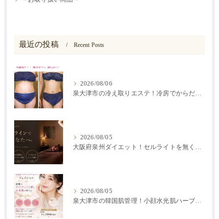
最近の投稿
Recent Posts
2026/08/06
泉大津市の冷え取りエステ！冷房でからだが冷えると痩せにくい？
2026/08/05
大阪府泉州ダイエット！セルライトを無くす方法
2026/08/05
泉大津市の韓国肌管理！小顔水光肌ハーブピーリング