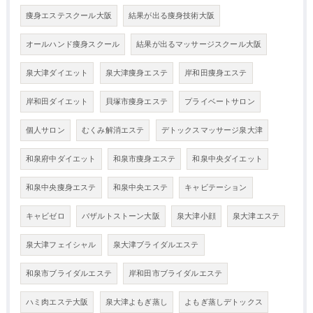
痩身エステスクール大阪
結果が出る痩身技術大阪
オールハンド痩身スクール
結果が出るマッサージスクール大阪
泉大津ダイエット
泉大津痩身エステ
岸和田痩身エステ
岸和田ダイエット
貝塚市痩身エステ
プライベートサロン
個人サロン
むくみ解消エステ
デトックスマッサージ泉大津
和泉府中ダイエット
和泉市痩身エステ
和泉中央ダイエット
和泉中央痩身エステ
和泉中央エステ
キャビテーション
キャビゼロ
バザルトストーン大阪
泉大津小顔
泉大津エステ
泉大津フェイシャル
泉大津ブライダルエステ
和泉市ブライダルエステ
岸和田市ブライダルエステ
ハミ肉エステ大阪
泉大津よもぎ蒸し
よもぎ蒸しデトックス