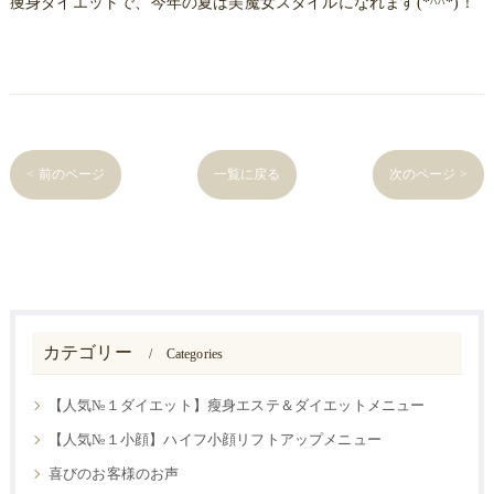
痩身ダイエットで、今年の夏は美魔女スタイルになれます(*^^*)！
< 前のページ
一覧に戻る
次のページ >
カテゴリー
Categories
【人気№１ダイエット】瘦身エステ＆ダイエットメニュー
【人気№１小顔】ハイフ小顔リフトアップメニュー
喜びのお客様のお声