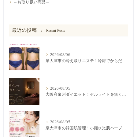
～お取り扱い商品～
最近の投稿
Recent Posts
2026/08/06
泉大津市の冷え取りエステ！冷房でからだが冷えると痩せにくい？
2026/08/05
大阪府泉州ダイエット！セルライトを無くす方法
2026/08/05
泉大津市の韓国肌管理！小顔水光肌ハーブピーリング