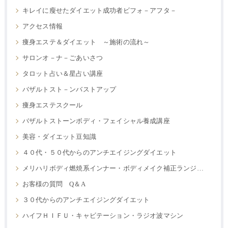
キレイに瘦せたダイエット成功者ビフォ－アフタ－
アクセス情報
痩身エステ＆ダイエット ～施術の流れ～
サロンオ－ナ－ごあいさつ
タロット占い＆星占い講座
バザルトスト－ンバストアップ
痩身エステスクール
バザルトストーンボディ・フェイシャル養成講座
美容・ダイエット豆知識
４０代・５０代からのアンチエイジングダイエット
メリハリボディ燃焼系インナー・ボディメイク補正ランジェリー
お客様の質問 Q＆A
３０代からのアンチエイジングダイエット
ハイフＨＩＦＵ・キャビテーション・ラジオ波マシン