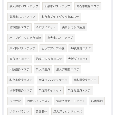
泉大津市バストアップ
和泉市バストアップ
高石市瘦身エステ
高石市バストアップ
和泉市ブライダル瘦身エステ
堺市瘦身エステ
堺市ダイエット
美白シミシワ解消
ハ－ブピ－リング泉大津
泉大津バストアップ
岸和田バストアップ
ヒップアップ小尻
40代瘦身エステ
40代ダイエット
和泉中央瘦身エステ
大阪ダイエット
大阪瘦身エステ
泉大津瘦身
泉大津瘦身エステ
和泉市瘦身エステ
大阪リンパマッサージ
岸和田瘦身エステ
貝塚市瘦身エステ
泉佐野ダイエット
泉佐野瘦身エステ
ラジオ波
お腹ハイフエステ
遠赤外線ヒートマット
筋肉運動
ボディバランス
美容整体
泉大津サロンドロ－ズ