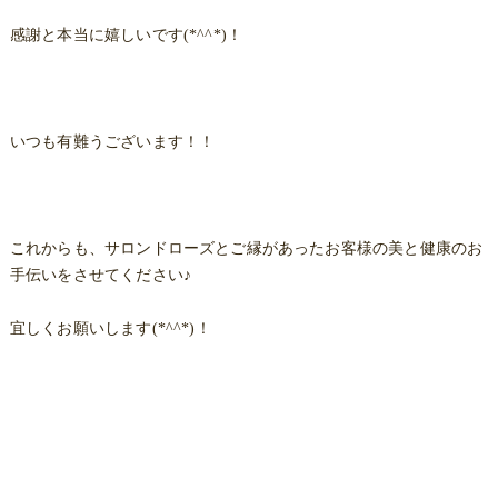
感謝と本当に嬉しいです(*^^*)！
いつも有難うございます！！
これからも、サロンドローズとご縁があったお客様の美と健康のお
手伝いをさせてください♪
宜しくお願いします(*^^*)！