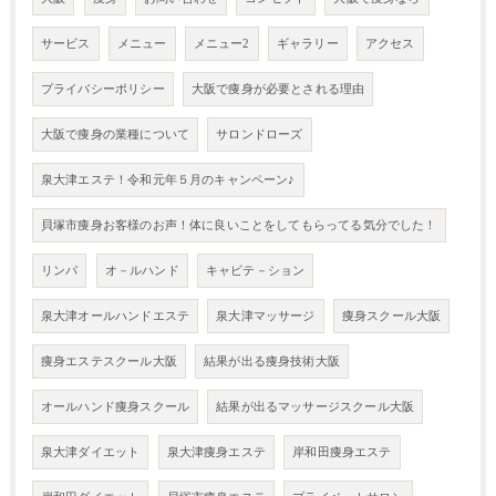
サービス
メニュー
メニュー2
ギャラリー
アクセス
プライバシーポリシー
大阪で痩身が必要とされる理由
大阪で痩身の業種について
サロンドローズ
泉大津エステ！令和元年５月のキャンペーン♪
貝塚市痩身お客様のお声！体に良いことをしてもらってる気分でした！
リンパ
オ－ルハンド
キャビテ－ション
泉大津オールハンドエステ
泉大津マッサージ
痩身スクール大阪
痩身エステスクール大阪
結果が出る痩身技術大阪
オールハンド痩身スクール
結果が出るマッサージスクール大阪
泉大津ダイエット
泉大津痩身エステ
岸和田痩身エステ