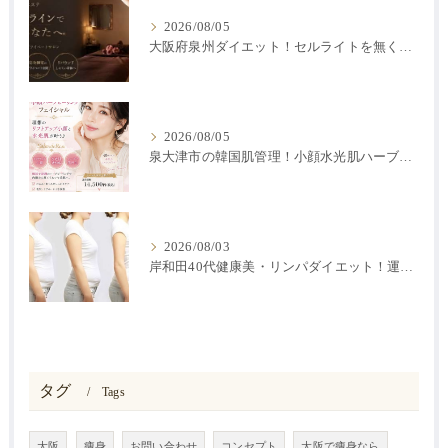
2026/08/05
大阪府泉州ダイエット！セルライトを無くす方法
2026/08/05
泉大津市の韓国肌管理！小顔水光肌ハーブピーリング
2026/08/03
岸和田40代健康美・リンパダイエット！運動なしで2か月で－５キロ♪
タグ
Tags
大阪
痩身
お問い合わせ
コンセプト
大阪で痩身なら