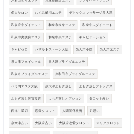
岸和田ダイエット
貝塚市痩身エステ
プライベートサロン
個人サロン
むくみ解消エステ
デトックスマッサージ泉大津
和泉府中ダイエット
和泉市痩身エステ
和泉中央ダイエット
和泉中央痩身エステ
和泉中央エステ
キャビテーション
キャビゼロ
バザルトストーン大阪
泉大津小顔
泉大津エステ
泉大津フェイシャル
泉大津ブライダルエステ
和泉市ブライダルエステ
岸和田市ブライダルエステ
ハミ肉エステ大阪
泉大津よもぎ蒸し
よもぎ蒸しデトックス
よもぎ蒸し体質改善
よもぎ蒸しオプション
タロット占い
西洋占星術
恋愛タロット
人間関係改善
片思い
泉大津占い
大阪府占い
大阪府恋愛タロット
マリアタロット