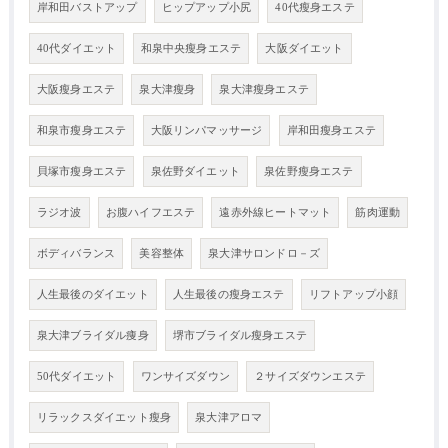
岸和田バストアップ
ヒップアップ小尻
40代瘦身エステ
40代ダイエット
和泉中央瘦身エステ
大阪ダイエット
大阪瘦身エステ
泉大津瘦身
泉大津瘦身エステ
和泉市瘦身エステ
大阪リンパマッサージ
岸和田瘦身エステ
貝塚市瘦身エステ
泉佐野ダイエット
泉佐野瘦身エステ
ラジオ波
お腹ハイフエステ
遠赤外線ヒートマット
筋肉運動
ボディバランス
美容整体
泉大津サロンドロ－ズ
人生最後のダイエット
人生最後の瘦身エステ
リフトアップ小顔
泉大津ブライダル痩身
堺市ブライダル瘦身エステ
50代ダイエット
ワンサイズダウン
２サイズダウンエステ
リラックスダイエット瘦身
泉大津アロマ