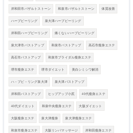
岸和田市バザルトストーン
和泉市バザルトストーン
体質改善
ハーブピーリング
泉大津ハーブピーリング
岸和田ハーブピーリング
痛くないハーブピーリング
泉大津市バストアップ
和泉市バストアップ
高石市瘦身エステ
高石市バストアップ
和泉市ブライダル瘦身エステ
堺市瘦身エステ
堺市ダイエット
美白シミシワ解消
ハ－ブピ－リング泉大津
泉大津バストアップ
岸和田バストアップ
ヒップアップ小尻
40代瘦身エステ
40代ダイエット
和泉中央瘦身エステ
大阪ダイエット
大阪瘦身エステ
泉大津瘦身
泉大津瘦身エステ
和泉市瘦身エステ
大阪リンパマッサージ
岸和田瘦身エステ