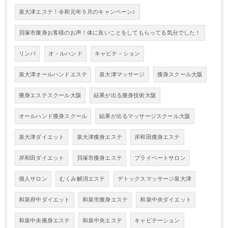
泉大津エステ！令和元年５月のキャンペーン♪
貝塚市痩身お客様のお声！体に良いことをしてもらってる気分でした！
リンパ
オ－ルハンド
キャビテ－ション
泉大津オールハンドエステ
泉大津マッサージ
痩身スクール大阪
痩身エステスクール大阪
結果が出る痩身技術大阪
オールハンド痩身スクール
結果が出るマッサージスクール大阪
泉大津ダイエット
泉大津痩身エステ
岸和田痩身エステ
岸和田ダイエット
貝塚市痩身エステ
プライベートサロン
個人サロン
むくみ解消エステ
デトックスマッサージ泉大津
和泉府中ダイエット
和泉市痩身エステ
和泉中央ダイエット
和泉中央痩身エステ
和泉中央エステ
キャビテーション