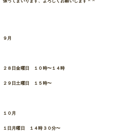
張ってまいります、よろしくお願いします＾＾
９月
２８日金曜日 １０時〜１４時
２９日土曜日 １５時〜
１０月
１日月曜日 １４時３０分〜