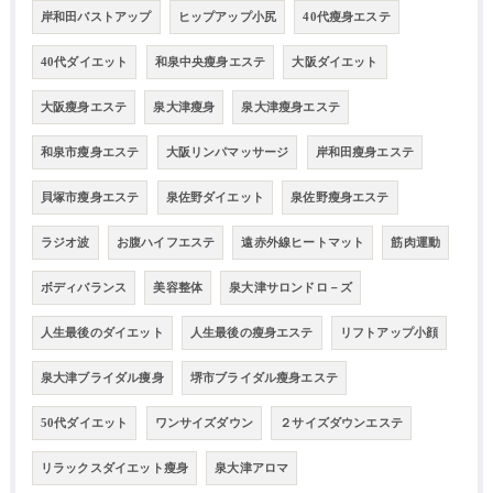
岸和田バストアップ
ヒップアップ小尻
40代瘦身エステ
40代ダイエット
和泉中央瘦身エステ
大阪ダイエット
大阪瘦身エステ
泉大津瘦身
泉大津瘦身エステ
和泉市瘦身エステ
大阪リンパマッサージ
岸和田瘦身エステ
貝塚市瘦身エステ
泉佐野ダイエット
泉佐野瘦身エステ
ラジオ波
お腹ハイフエステ
遠赤外線ヒートマット
筋肉運動
ボディバランス
美容整体
泉大津サロンドロ－ズ
人生最後のダイエット
人生最後の瘦身エステ
リフトアップ小顔
泉大津ブライダル痩身
堺市ブライダル瘦身エステ
50代ダイエット
ワンサイズダウン
２サイズダウンエステ
リラックスダイエット瘦身
泉大津アロマ