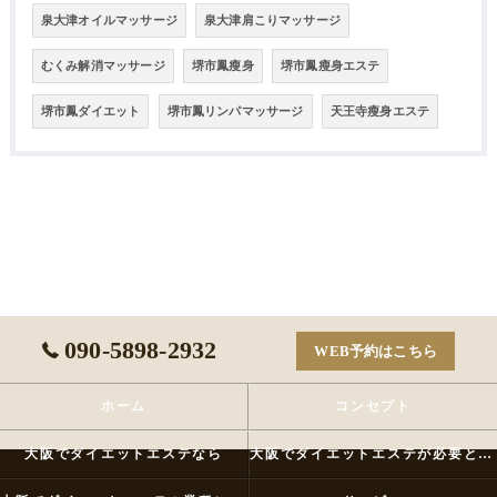
泉大津オイルマッサージ
泉大津肩こりマッサージ
むくみ解消マッサージ
堺市鳳瘦身
堺市鳳瘦身エステ
堺市鳳ダイエット
堺市鳳リンパマッサージ
天王寺瘦身エステ
090-5898-2932
WEB予約はこちら
ホーム
コンセプト
大阪でダイエットエステなら
大阪でダイエットエステが必要とされる理由