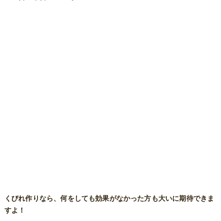
くびれ作りなら、何をしても効果がなかった方も大いに期待できま
すよ！