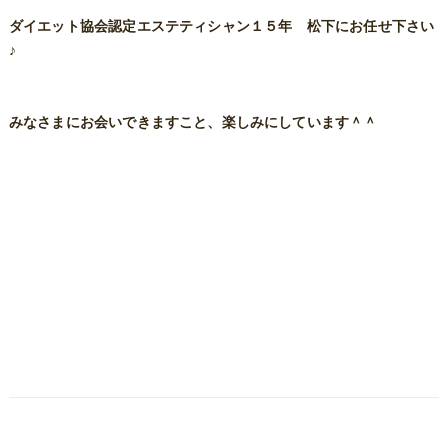
ダイエット協会認定エステティシャン１５年 松下にお任せ下さい
♪
みなさまにお会いできますこと、楽しみにしています＾＾