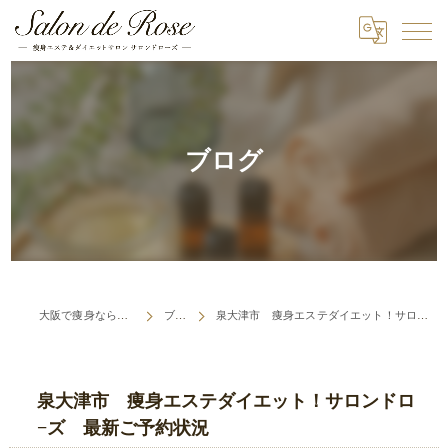
ブログ
大阪で痩身ならSalon de Rose
ブログ
泉大津市 痩身エステダイエット！サロンドロ−ズ 最新ご予約状況
泉大津市 痩身エステダイエット！サロンドロ
−ズ 最新ご予約状況