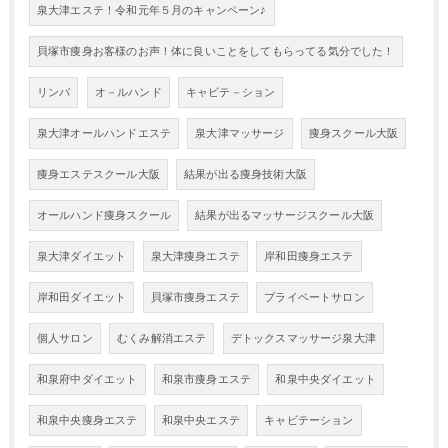
泉大津エステ！令和元年５月のキャンペーン♪
貝塚市痩身お客様のお声！体に良いことをしてもらってる気分でした！
リンパ
オ－ルハンド
キャビテ－ション
泉大津オールハンドエステ
泉大津マッサージ
痩身スクール大阪
痩身エステスクール大阪
結果が出る痩身技術大阪
オールハンド痩身スクール
結果が出るマッサージスクール大阪
泉大津ダイエット
泉大津痩身エステ
岸和田痩身エステ
岸和田ダイエット
貝塚市痩身エステ
プライベートサロン
個人サロン
むくみ解消エステ
デトックスマッサージ泉大津
和泉府中ダイエット
和泉市痩身エステ
和泉中央ダイエット
和泉中央痩身エステ
和泉中央エステ
キャビテーション