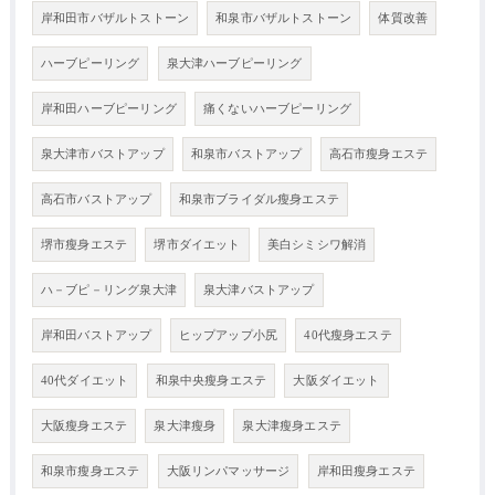
岸和田市バザルトストーン
和泉市バザルトストーン
体質改善
ハーブピーリング
泉大津ハーブピーリング
岸和田ハーブピーリング
痛くないハーブピーリング
泉大津市バストアップ
和泉市バストアップ
高石市瘦身エステ
高石市バストアップ
和泉市ブライダル瘦身エステ
堺市瘦身エステ
堺市ダイエット
美白シミシワ解消
ハ－ブピ－リング泉大津
泉大津バストアップ
岸和田バストアップ
ヒップアップ小尻
40代瘦身エステ
40代ダイエット
和泉中央瘦身エステ
大阪ダイエット
大阪瘦身エステ
泉大津瘦身
泉大津瘦身エステ
和泉市瘦身エステ
大阪リンパマッサージ
岸和田瘦身エステ