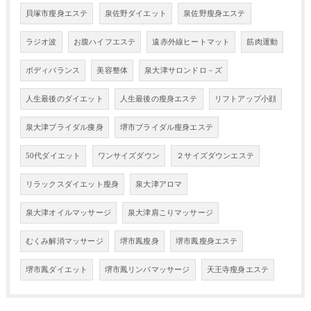
貝塚市瘦身エステ
泉佐野ダイエット
泉佐野瘦身エステ
ラジオ波
お腹ハイフエステ
遠赤外線ヒートマット
筋肉運動
ボディバランス
美容整体
泉大津サロンドロ－ズ
人生最後のダイエット
人生最後の瘦身エステ
リフトアップ小顔
泉大津ブライダル痩身
堺市ブライダル瘦身エステ
50代ダイエット
ワンサイズダウン
２サイズダウンエステ
リラックスダイエット瘦身
泉大津アロマ
泉大津オイルマッサージ
泉大津肩こりマッサージ
むくみ解消マッサージ
堺市鳳瘦身
堺市鳳瘦身エステ
堺市鳳ダイエット
堺市鳳リンパマッサージ
天王寺瘦身エステ