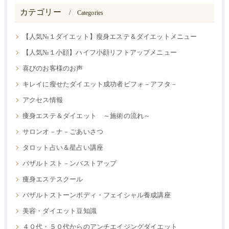
カテゴリー
Categories
【人気№１ダイエット】瘦身エステ＆ダイエットメニュー
【人気№１小顔】ハイフ小顔リフトアップメニュー
喜びのお客様のお声
キレイに瘦せたダイエット成功者ビフォ－アフタ－
アクセス情報
痩身エステ＆ダイエット ～施術の流れ～
サロンオ－ナ－ごあいさつ
タロット占い＆星占い講座
バザルトスト－ンバストアップ
痩身エステスクール
バザルトストーンボディ・フェイシャル養成講座
美容・ダイエット豆知識
４０代・５０代からのアンチエイジングダイエット