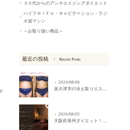
３０代からのアンチエイジングダイエット
ハイフＨＩＦＵ・キャビテーション・ラジ
オ波マシン
～お取り扱い商品～
最近の投稿
Recent Posts
2026/08/06
泉大津市の冷え取りエステ！冷房でからだが冷えると痩せにくい？
か
2026/08/05
大阪府泉州ダイエット！セルライトを無くす方法