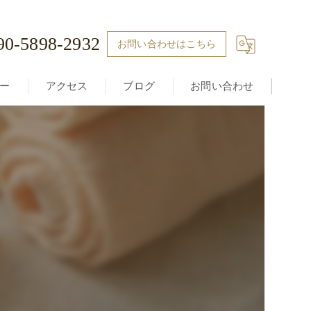
90-5898-2932
お問い合わせはこちら
ー
アクセス
ブログ
お問い合わせ