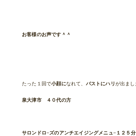
お客様のお声です＾＾
たった１回で
小顔に
なれて、
バストにハリ
が出まし
泉大津市 ４０代の方
サロンドロ−ズのアンチエイジングメニュ−１２５