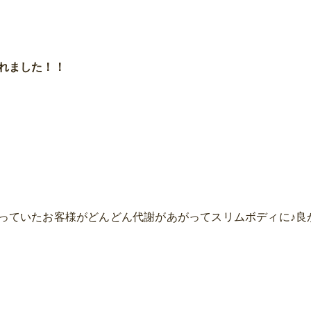
れました！！
っていたお客様がどんどん代謝があがってスリムボディに♪良