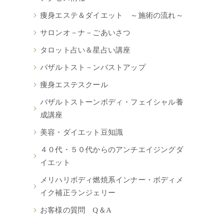
痩身エステ＆ダイエット ～施術の流れ～
サロンオ－ナ－ごあいさつ
タロット占い＆星占い講座
バザルトスト－ンバストアップ
痩身エステスクール
バザルトストーンボディ・フェイシャル養
成講座
美容・ダイエット豆知識
４０代・５０代からのアンチエイジングダ
イエット
メリハリボディ燃焼系インナー・ボディメ
イク補正ランジェリー
お客様の質問 Q＆A