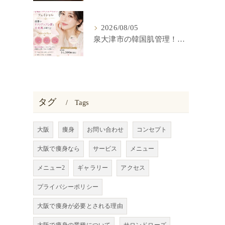
2026/08/05
泉大津市の韓国肌管理！小顔水光肌ハーブピーリング
タグ
Tags
大阪
痩身
お問い合わせ
コンセプト
大阪で痩身なら
サービス
メニュー
メニュー2
ギャラリー
アクセス
プライバシーポリシー
大阪で痩身が必要とされる理由