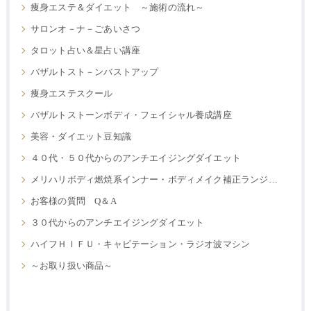
痩身エステ＆ダイエット ～施術の流れ～
サロンオ－ナ－ごあいさつ
タロット占い＆星占い講座
バザルトスト－ンバストアップ
痩身エステスクール
バザルトストーンボディ・フェイシャル養成講座
美容・ダイエット豆知識
４０代・５０代からのアンチエイジングダイエット
メリハリボディ燃焼系インナー・ボディメイク補正ランジェリー
お客様の質問 Q＆A
３０代からのアンチエイジングダイエット
ハイフＨＩＦＵ・キャビテーション・ラジオ波マシン
～お取り扱い商品～