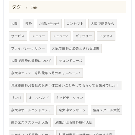
タグ
Tags
大阪
痩身
お問い合わせ
コンセプト
大阪で痩身なら
サービス
メニュー
メニュー2
ギャラリー
アクセス
プライバシーポリシー
大阪で痩身が必要とされる理由
大阪で痩身の業種について
サロンドローズ
泉大津エステ！令和元年５月のキャンペーン♪
貝塚市痩身お客様のお声！体に良いことをしてもらってる気分でした！
リンパ
オ－ルハンド
キャビテ－ション
泉大津オールハンドエステ
泉大津マッサージ
痩身スクール大阪
痩身エステスクール大阪
結果が出る痩身技術大阪
オールハンド痩身スクール
結果が出るマッサージスクール大阪