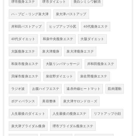
堺市瘦身エステ
堺市ダイエット
美白シミシワ解消
ハ－ブピ－リング泉大津
泉大津バストアップ
岸和田バストアップ
ヒップアップ小尻
40代瘦身エステ
40代ダイエット
和泉中央瘦身エステ
大阪ダイエット
大阪瘦身エステ
泉大津瘦身
泉大津瘦身エステ
和泉市瘦身エステ
大阪リンパマッサージ
岸和田瘦身エステ
貝塚市瘦身エステ
泉佐野ダイエット
泉佐野瘦身エステ
ラジオ波
お腹ハイフエステ
遠赤外線ヒートマット
筋肉運動
ボディバランス
美容整体
泉大津サロンドロ－ズ
人生最後のダイエット
人生最後の瘦身エステ
リフトアップ小顔
泉大津ブライダル痩身
堺市ブライダル瘦身エステ