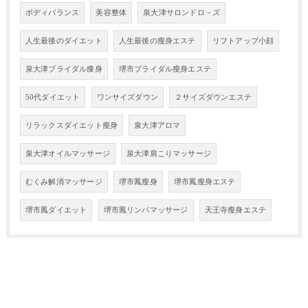
ボディバランス
美容整体
泉大津サロンドロ－ズ
人生最後のダイエット
人生最後の瘦身エステ
リフトアップ小顔
泉大津ブライダル痩身
堺市ブライダル瘦身エステ
50代ダイエット
ワンサイズダウン
２サイズダウンエステ
リラックスダイエット瘦身
泉大津アロマ
泉大津オイルマッサージ
泉大津肩こりマッサージ
むくみ解消マッサージ
堺市鳳瘦身
堺市鳳瘦身エステ
堺市鳳ダイエット
堺市鳳リンパマッサージ
天王寺瘦身エステ