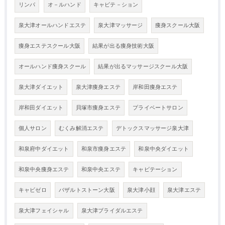
リンパ
オ－ルハンド
キャビテ－ション
泉大津オールハンドエステ
泉大津マッサージ
痩身スクール大阪
痩身エステスクール大阪
結果が出る痩身技術大阪
オールハンド痩身スクール
結果が出るマッサージスクール大阪
泉大津ダイエット
泉大津痩身エステ
岸和田痩身エステ
岸和田ダイエット
貝塚市痩身エステ
プライベートサロン
個人サロン
むくみ解消エステ
デトックスマッサージ泉大津
和泉府中ダイエット
和泉市痩身エステ
和泉中央ダイエット
和泉中央痩身エステ
和泉中央エステ
キャビテーション
キャビゼロ
バザルトストーン大阪
泉大津小顔
泉大津エステ
泉大津フェイシャル
泉大津ブライダルエステ