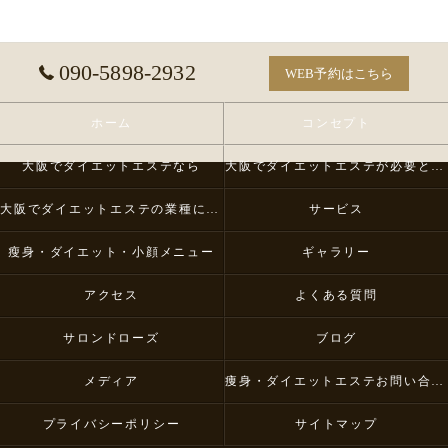
090-5898-2932
WEB予約はこちら
ホーム
コンセプト
大阪でダイエットエステなら
大阪でダイエットエステが必要とされる理由
大阪でダイエットエステの業種について
サービス
瘦身・ダイエット・小顔メニュー
ギャラリー
アクセス
よくある質問
サロンドローズ
ブログ
メディア
痩身・ダイエットエステお問い合わせ
プライバシーポリシー
サイトマップ