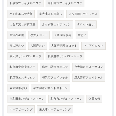
和泉市ブライダルエステ
岸和田市ブライダルエステ
ハミ肉エステ大阪
泉大津よもぎ蒸し
よもぎ蒸しデトックス
よもぎ蒸し体質改善
よもぎ蒸しオプション
タロット占い
西洋占星術
恋愛タロット
人間関係改善
片思い
泉大津占い
大阪府占い
大阪府恋愛タロット
マリアタロット
泉大津リンパマッサージ
和泉府中リンパマッサージ
和泉府中痩身エステ
信太山駅痩身エステ
泉大津市エステサロン
和泉市エステサロン
和泉市フェイシャル
泉大津市フェイシャル
泉大津市小顔
泉大津市バザルトストーン
岸和田市バザルトストーン
和泉市バザルトストーン
体質改善
ハーブピーリング
泉大津ハーブピーリング