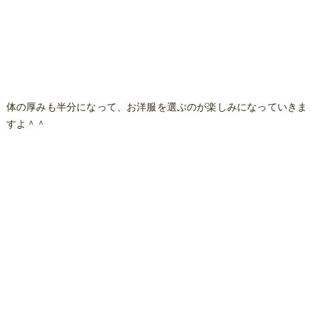
体の厚みも半分になって、お洋服を選ぶのが楽しみになっていきま
すよ＾＾