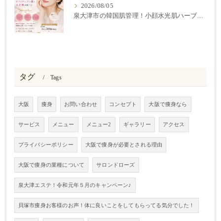
2026/08/05
泉大津市の韓国肌管理！小顔水光肌ハーブピーリング
タグ
Tags
大阪
痩身
お問い合わせ
コンセプト
大阪で痩身なら
サービス
メニュー
メニュー2
ギャラリー
アクセス
プライバシーポリシー
大阪で痩身が必要とされる理由
大阪で痩身の業種について
サロンドローズ
泉大津エステ！令和元年５月のキャンペーン♪
貝塚市痩身お客様のお声！体に良いことをしてもらってる気分でした！