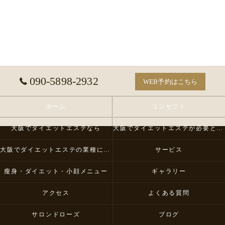
090-5898-2932
WEB予約はこちら
ホーム
コンセプト
大阪でダイエットエステなら
大阪でダイエットエステが必要とされる理由
大阪でダイエットエステの業種について
サービス
瘦身・ダイエット・小顔メニュー
ギャラリー
アクセス
よくある質問
サロンドローズ
ブログ