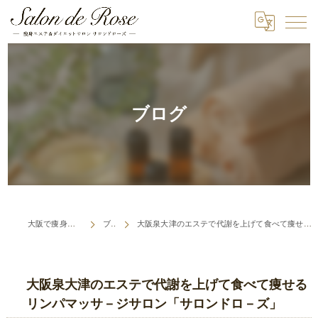
ブログ
大阪で痩身ならSalon de Rose
ブログ
大阪泉大津のエステで代謝を上げて食べて痩せるリンパマッサ－ジサロン「サロンドロ－ズ」
大阪泉大津のエステで代謝を上げて食べて痩せる
リンパマッサ－ジサロン「サロンドロ－ズ」