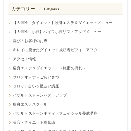
カテゴリー
Categories
【人気№１ダイエット】瘦身エステ＆ダイエットメニュー
【人気№１小顔】ハイフ小顔リフトアップメニュー
喜びのお客様のお声
キレイに瘦せたダイエット成功者ビフォ－アフタ－
アクセス情報
痩身エステ＆ダイエット ～施術の流れ～
サロンオ－ナ－ごあいさつ
タロット占い＆星占い講座
バザルトスト－ンバストアップ
痩身エステスクール
バザルトストーンボディ・フェイシャル養成講座
美容・ダイエット豆知識