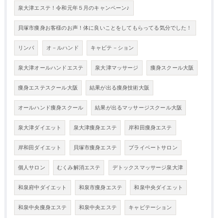
泉大津エステ！令和元年５月のキャンペーン♪
貝塚市痩身お客様のお声！体に良いことをしてもらってる気分でした！
リンパ
オ－ルハンド
キャビテ－ション
泉大津オールハンドエステ
泉大津マッサージ
痩身スクール大阪
痩身エステスクール大阪
結果が出る痩身技術大阪
オールハンド痩身スクール
結果が出るマッサージスクール大阪
泉大津ダイエット
泉大津痩身エステ
岸和田痩身エステ
岸和田ダイエット
貝塚市痩身エステ
プライベートサロン
個人サロン
むくみ解消エステ
デトックスマッサージ泉大津
和泉府中ダイエット
和泉市痩身エステ
和泉中央ダイエット
和泉中央痩身エステ
和泉中央エステ
キャビテーション