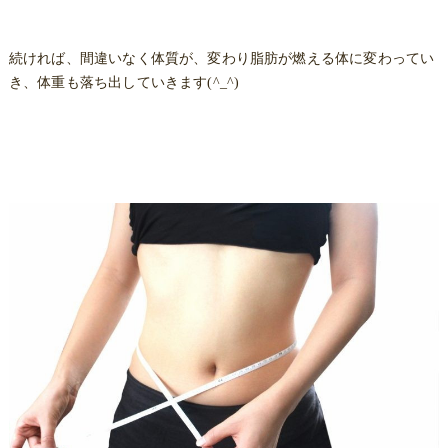
続ければ、間違いなく体質が、変わり脂肪が燃える体に変わってい
き、体重も落ち出していきます(^_^)