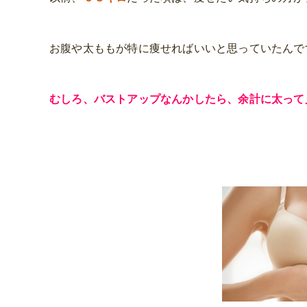
お腹や太ももが特に痩せればいいと思っていたんです
むしろ、バストアップなんかしたら、余計に太って