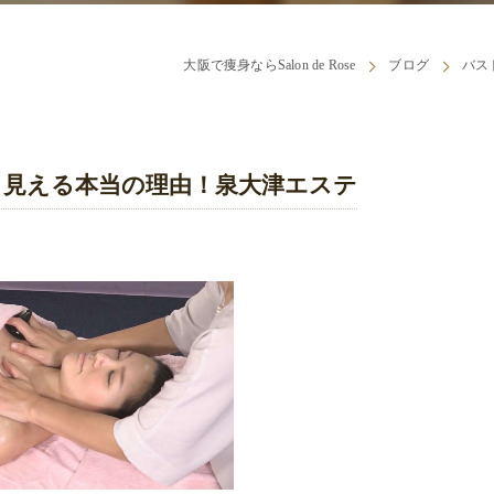
大阪で痩身ならSalon de Rose
ブログ
バス
見える本当の理由！泉大津エステ