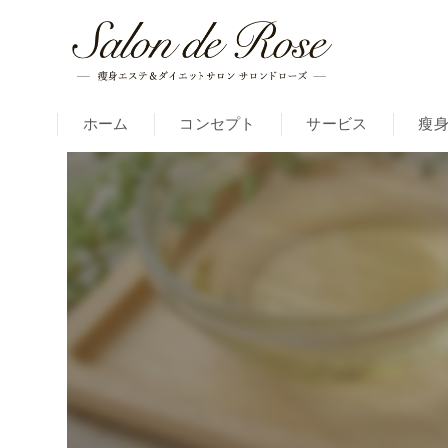
ホーム
コンセプト
サービス
瘦
痩