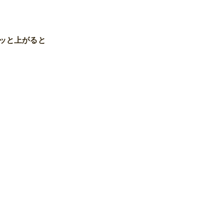
ッと上がると