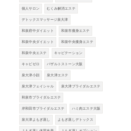
個人サロン
むくみ解消エステ
デトックスマッサージ泉大津
和泉府中ダイエット
和泉市痩身エステ
和泉中央ダイエット
和泉中央痩身エステ
和泉中央エステ
キャビテーション
キャビゼロ
バザルトストーン大阪
泉大津小顔
泉大津エステ
泉大津フェイシャル
泉大津ブライダルエステ
和泉市ブライダルエステ
岸和田市ブライダルエステ
ハミ肉エステ大阪
泉大津よもぎ蒸し
よもぎ蒸しデトックス
よもぎ蒸し体質改善
よもぎ蒸しオプション