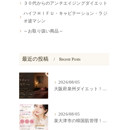
３０代からのアンチエイジングダイエット
ハイフＨＩＦＵ・キャビテーション・ラジ
オ波マシン
～お取り扱い商品～
最近の投稿
Recent Posts
2026/08/05
大阪府泉州ダイエット！セルライトを無くす方法
2026/08/05
泉大津市の韓国肌管理！小顔水光肌ハーブピーリング