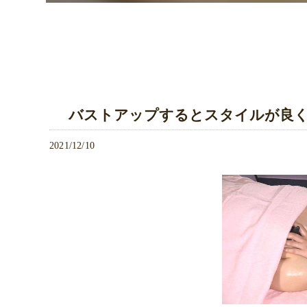
バストアップするとスタイルが良く
2021/12/10