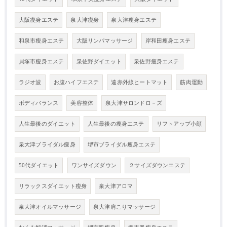
大阪瘦身エステ
泉大津瘦身
泉大津瘦身エステ
和泉市瘦身エステ
大阪リンパマッサージ
岸和田瘦身エステ
貝塚市瘦身エステ
泉佐野ダイエット
泉佐野瘦身エステ
ラジオ波
お腹ハイフエステ
遠赤外線ヒートマット
筋肉運動
ボディバランス
美容整体
泉大津サロンドロ－ズ
人生最後のダイエット
人生最後の瘦身エステ
リフトアップ小顔
泉大津ブライダル痩身
堺市ブライダル瘦身エステ
50代ダイエット
ワンサイズダウン
２サイズダウンエステ
リラックスダイエット瘦身
泉大津アロマ
泉大津オイルマッサージ
泉大津肩こりマッサージ