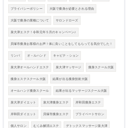
プライバシーポリシー
大阪で痩身が必要とされる理由
大阪で痩身の業種について
サロンドローズ
泉大津エステ！令和元年５月のキャンペーン♪
貝塚市痩身お客様のお声！体に良いことをしてもらってる気分でした！
リンパ
オ－ルハンド
キャビテ－ション
泉大津オールハンドエステ
泉大津マッサージ
痩身スクール大阪
痩身エステスクール大阪
結果が出る痩身技術大阪
オールハンド痩身スクール
結果が出るマッサージスクール大阪
泉大津ダイエット
泉大津痩身エステ
岸和田痩身エステ
岸和田ダイエット
貝塚市痩身エステ
プライベートサロン
個人サロン
むくみ解消エステ
デトックスマッサージ泉大津