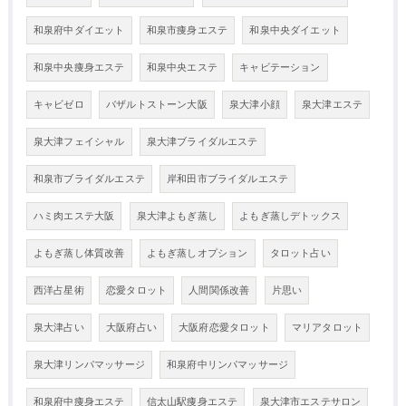
和泉府中ダイエット
和泉市痩身エステ
和泉中央ダイエット
和泉中央痩身エステ
和泉中央エステ
キャビテーション
キャビゼロ
バザルトストーン大阪
泉大津小顔
泉大津エステ
泉大津フェイシャル
泉大津ブライダルエステ
和泉市ブライダルエステ
岸和田市ブライダルエステ
ハミ肉エステ大阪
泉大津よもぎ蒸し
よもぎ蒸しデトックス
よもぎ蒸し体質改善
よもぎ蒸しオプション
タロット占い
西洋占星術
恋愛タロット
人間関係改善
片思い
泉大津占い
大阪府占い
大阪府恋愛タロット
マリアタロット
泉大津リンパマッサージ
和泉府中リンパマッサージ
和泉府中痩身エステ
信太山駅痩身エステ
泉大津市エステサロン