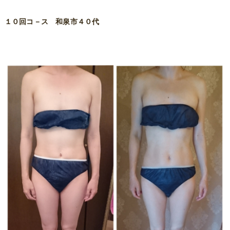
１０回コ－ス 和泉市４０代