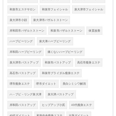
和泉市エステサロン
和泉市フェイシャル
泉大津市フェイシャル
泉大津市小顔
泉大津市バザルトストーン
岸和田市バザルトストーン
和泉市バザルトストーン
体質改善
ハーブピーリング
泉大津ハーブピーリング
岸和田ハーブピーリング
痛くないハーブピーリング
泉大津市バストアップ
和泉市バストアップ
高石市瘦身エステ
高石市バストアップ
和泉市ブライダル瘦身エステ
堺市瘦身エステ
堺市ダイエット
美白シミシワ解消
ハ－ブピ－リング泉大津
泉大津バストアップ
岸和田バストアップ
ヒップアップ小尻
40代瘦身エステ
40代ダイエット
和泉中央瘦身エステ
大阪ダイエット