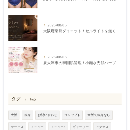
2026/08/05
大阪府泉州ダイエット！セルライトを無くす方法
2026/08/05
泉大津市の韓国肌管理！小顔水光肌ハーブピーリング
タグ
Tags
大阪
痩身
お問い合わせ
コンセプト
大阪で痩身なら
サービス
メニュー
メニュー2
ギャラリー
アクセス