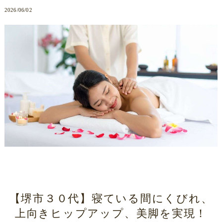
2026/06/02
【堺市３０代】寝ている間にくびれ、
上向きヒップアップ、美脚を実現！