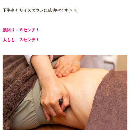
下半身もサイズダウンに成功中です(^_^)
腰回り－８センチ！
太もも－３センチ！