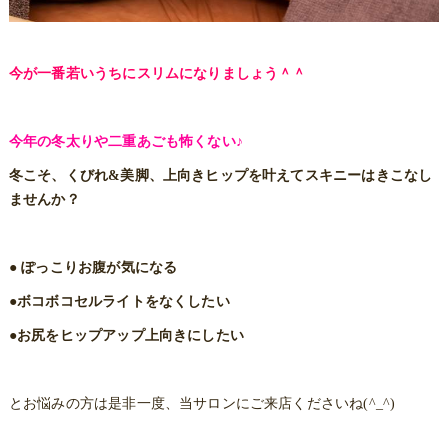
今が一番若いうちにスリムになりましょう＾＾
今年の冬太りや二重あごも怖くない♪
冬こそ、くびれ&美脚、上向きヒップを叶えてスキニーはきこなし
ませんか？
● ぽっこりお腹が気になる
●ボコボコセルライトをなくしたい
●お尻をヒップアップ上向きにしたい
とお悩みの方は是非一度、当サロンにご来店くださいね(^_^)