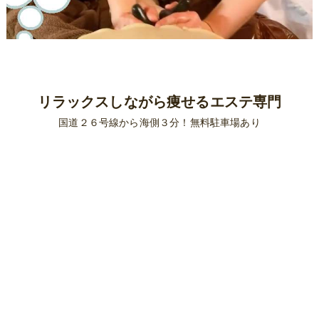
リラックスしながら痩せるエステ専門
国道２６号線から海側３分！無料駐車場あり