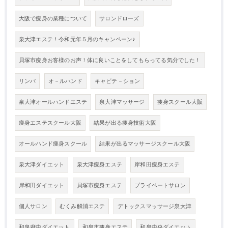
大阪で痩身の業種について
サロンドローズ
泉大津エステ！令和元年５月のキャンペーン♪
貝塚市痩身お客様のお声！体に良いことをしてもらってる気分でした！
リンパ
オ－ルハンド
キャビテ－ション
泉大津オールハンドエステ
泉大津マッサージ
痩身スクール大阪
痩身エステスクール大阪
結果が出る痩身技術大阪
オールハンド痩身スクール
結果が出るマッサージスクール大阪
泉大津ダイエット
泉大津痩身エステ
岸和田痩身エステ
岸和田ダイエット
貝塚市痩身エステ
プライベートサロン
個人サロン
むくみ解消エステ
デトックスマッサージ泉大津
和泉府中ダイエット
和泉市痩身エステ
和泉中央ダイエット