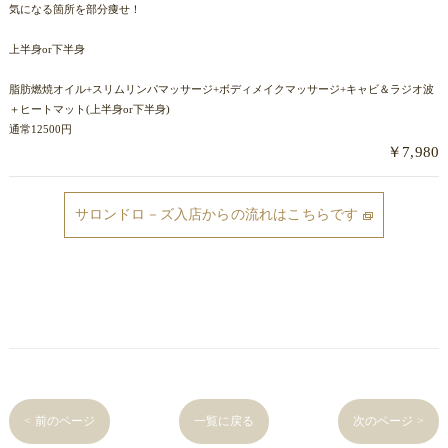
気になる箇所を部分痩せ！
上半身or下半身
脂肪燃焼オイル+スリムリンパマッサージ+ボディメイクマッサージ+キャビ＆ラジオ波
＋ヒートマット(上半身or下半身)
通常12500円
￥7,980
サロンドロ－ズ入店からの流れはこちらです
< 前のページ
一覧に戻る
次のページ >