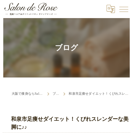
ブログ
大阪で痩身ならSalon de Rose
ブログ
和泉市足痩せダイエット！くびれスレンダーな美脚に♪♪
和泉市足痩せダイエット！くびれスレンダーな美
脚に♪♪