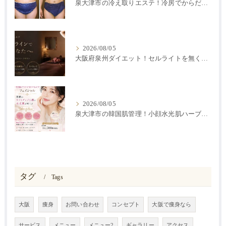
泉大津市の冷え取りエステ！冷房でからだが冷えると痩せにくい？
2026/08/05
大阪府泉州ダイエット！セルライトを無くす方法
2026/08/05
泉大津市の韓国肌管理！小顔水光肌ハーブピーリング
タグ
Tags
大阪
痩身
お問い合わせ
コンセプト
大阪で痩身なら
サービス
メニュー
メニュー2
ギャラリー
アクセス