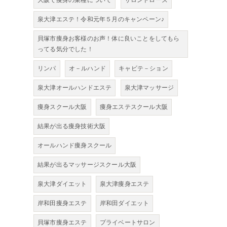
大阪で痩身の業種について
サロンドローズ
泉大津エステ！令和元年５月のキャンペーン♪
貝塚市痩身お客様のお声！体に良いことをしてもら
ってる気分でした！
リンパ
オ－ルハンド
キャビテ－ション
泉大津オールハンドエステ
泉大津マッサージ
痩身スクール大阪
痩身エステスクール大阪
結果が出る痩身技術大阪
オールハンド痩身スクール
結果が出るマッサージスクール大阪
泉大津ダイエット
泉大津痩身エステ
岸和田痩身エステ
岸和田ダイエット
貝塚市痩身エステ
プライベートサロン