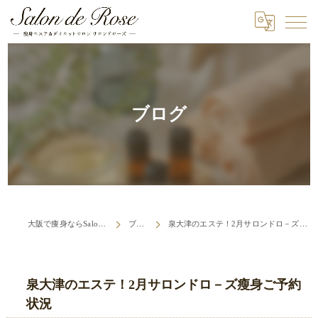
ブログ
大阪で痩身ならSalon de Rose
ブログ
泉大津のエステ！2月サロンドロ－ズ瘦身ご予約状況
泉大津のエステ！2月サロンドロ－ズ瘦身ご予約
状況