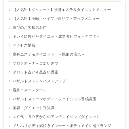
【人気№１ダイエット】瘦身エステ＆ダイエットメニュー
【人気№１小顔】ハイフ小顔リフトアップメニュー
喜びのお客様のお声
キレイに瘦せたダイエット成功者ビフォ－アフタ－
アクセス情報
痩身エステ＆ダイエット ～施術の流れ～
サロンオ－ナ－ごあいさつ
タロット占い＆星占い講座
バザルトスト－ンバストアップ
痩身エステスクール
バザルトストーンボディ・フェイシャル養成講座
美容・ダイエット豆知識
４０代・５０代からのアンチエイジングダイエット
メリハリボディ燃焼系インナー・ボディメイク補正ランジェリー