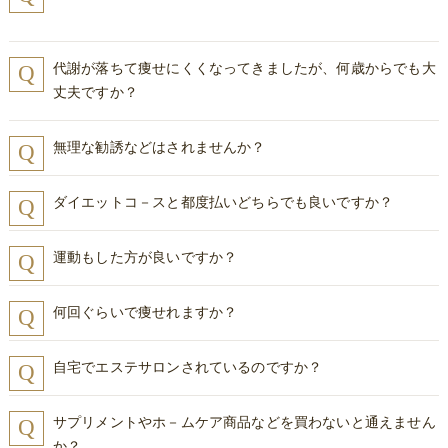
代謝が落ちて痩せにくくなってきましたが、何歳からでも大
丈夫ですか？
無理な勧誘などはされませんか？
ダイエットコ－スと都度払いどちらでも良いですか？
運動もした方が良いですか？
何回ぐらいで痩せれますか？
自宅でエステサロンされているのですか？
サプリメントやホ－ムケア商品などを買わないと通えません
か？