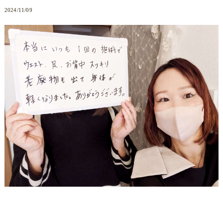
2024/11/09