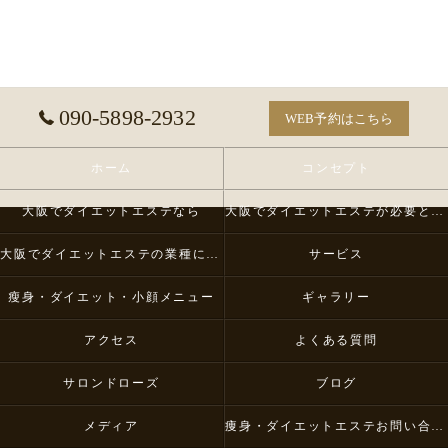
090-5898-2932
WEB予約はこちら
ホーム
コンセプト
大阪でダイエットエステなら
大阪でダイエットエステが必要とされる理由
大阪でダイエットエステの業種について
サービス
瘦身・ダイエット・小顔メニュー
ギャラリー
アクセス
よくある質問
サロンドローズ
ブログ
メディア
痩身・ダイエットエステお問い合わせ