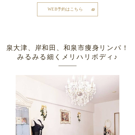
WEB予約はこちら
泉大津、岸和田、和泉市痩身リンパ！
みるみる細くメリハリボディ♪