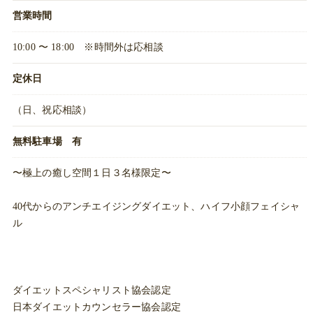
営業時間
10:00 〜 18:00 ※時間外は応相談
定休日
（日、祝応相談）
無料駐車場 有
〜極上の癒し空間１日３名様限定〜
40代からのアンチエイジングダイエット、ハイフ小顔フェイシャ
ル
ダイエットスペシャリスト協会認定
日本ダイエットカウンセラー協会認定