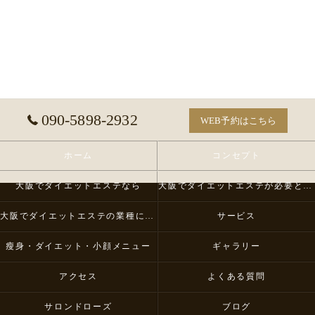
090-5898-2932
WEB予約はこちら
ホーム
コンセプト
大阪でダイエットエステなら
大阪でダイエットエステが必要とされる理由
大阪でダイエットエステの業種について
サービス
瘦身・ダイエット・小顔メニュー
ギャラリー
アクセス
よくある質問
サロンドローズ
ブログ