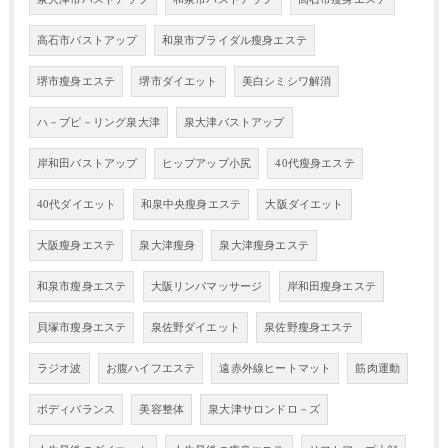
高石市バストアップ
和泉市ブライダル瘦身エステ
堺市瘦身エステ
堺市ダイエット
美白シミシワ解消
ハ－ブピ－リング泉大津
泉大津バストアップ
岸和田バストアップ
ヒップアップ小尻
40代瘦身エステ
40代ダイエット
和泉中央瘦身エステ
大阪ダイエット
大阪瘦身エステ
泉大津瘦身
泉大津瘦身エステ
和泉市瘦身エステ
大阪リンパマッサージ
岸和田瘦身エステ
貝塚市瘦身エステ
泉佐野ダイエット
泉佐野瘦身エステ
ラジオ波
お腹ハイフエステ
遠赤外線ヒートマット
筋肉運動
ボディバランス
美容整体
泉大津サロンドロ－ズ