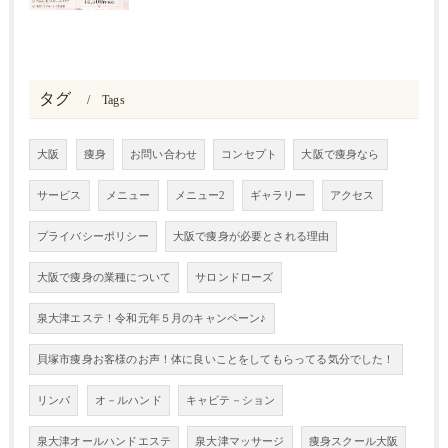
タグ
Tags
大阪
痩身
お問い合わせ
コンセプト
大阪で痩身なら
サービス
メニュー
メニュー2
ギャラリー
アクセス
プライバシーポリシー
大阪で痩身が必要とされる理由
大阪で痩身の業種について
サロンドローズ
泉大津エステ！令和元年５月のキャンペーン♪
貝塚市痩身お客様のお声！体に良いことをしてもらってる気分でした！
リンパ
オ－ルハンド
キャビテ－ション
泉大津オールハンドエステ
泉大津マッサージ
痩身スクール大阪