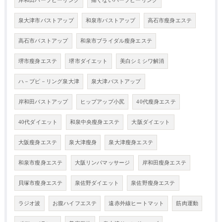
岸和田ハーブピーリング
痛くないハーブピーリング
泉大津市バストアップ
和泉市バストアップ
高石市瘦身エステ
高石市バストアップ
和泉市ブライダル瘦身エステ
堺市瘦身エステ
堺市ダイエット
美白シミシワ解消
ハ－ブピ－リング泉大津
泉大津バストアップ
岸和田バストアップ
ヒップアップ小尻
40代瘦身エステ
40代ダイエット
和泉中央瘦身エステ
大阪ダイエット
大阪瘦身エステ
泉大津瘦身
泉大津瘦身エステ
和泉市瘦身エステ
大阪リンパマッサージ
岸和田瘦身エステ
貝塚市瘦身エステ
泉佐野ダイエット
泉佐野瘦身エステ
ラジオ波
お腹ハイフエステ
遠赤外線ヒートマット
筋肉運動