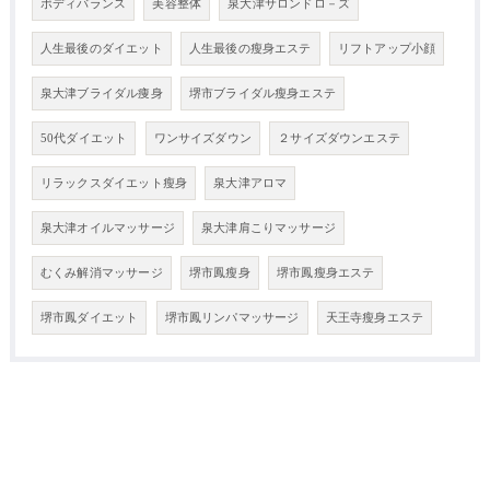
ボディバランス
美容整体
泉大津サロンドロ－ズ
人生最後のダイエット
人生最後の瘦身エステ
リフトアップ小顔
泉大津ブライダル痩身
堺市ブライダル瘦身エステ
50代ダイエット
ワンサイズダウン
２サイズダウンエステ
リラックスダイエット瘦身
泉大津アロマ
泉大津オイルマッサージ
泉大津肩こりマッサージ
むくみ解消マッサージ
堺市鳳瘦身
堺市鳳瘦身エステ
堺市鳳ダイエット
堺市鳳リンパマッサージ
天王寺瘦身エステ