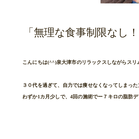
「無理な食事制限なし！わ
こんにちは(^^)泉大津市のリラックスしながらス
３０代を過ぎて、自力では痩せなくなってしまった
わずか1カ月少しで、4回の施術でー７キロの脂肪デ