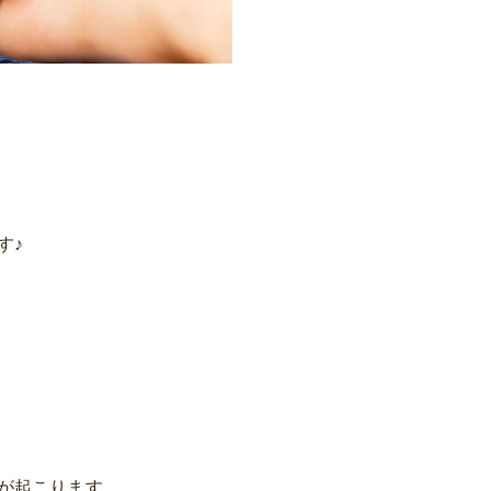
す♪
が起こります。