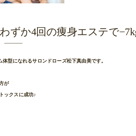
ずか4回の痩身エステで−7k
リム体型になれるサロンドローズ松下真由美です。
方が
トックスに成功♪