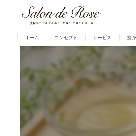
ホーム
コンセプト
サービス
瘦
痩