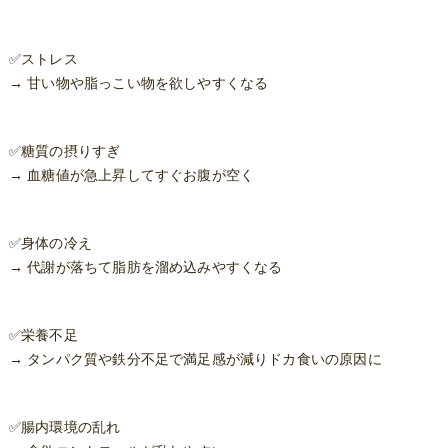
✅️ストレス
→ 甘い物や脂っこい物を欲しやすくなる
✅️糖質の摂りすぎ
→ 血糖値が急上昇してすぐお腹が空く
✅️身体の冷え
→ 代謝が落ちて脂肪を溜め込みやすくなる
✅️栄養不足
→ タンパク質や鉄分不足で満足感が減りドカ食いの原因に
✅️腸内環境の乱れ