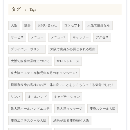
タグ
Tags
大阪
痩身
お問い合わせ
コンセプト
大阪で痩身なら
サービス
メニュー
メニュー2
ギャラリー
アクセス
プライバシーポリシー
大阪で痩身が必要とされる理由
大阪で痩身の業種について
サロンドローズ
泉大津エステ！令和元年５月のキャンペーン♪
貝塚市痩身お客様のお声！体に良いことをしてもらってる気分でした！
リンパ
オ－ルハンド
キャビテ－ション
泉大津オールハンドエステ
泉大津マッサージ
痩身スクール大阪
痩身エステスクール大阪
結果が出る痩身技術大阪