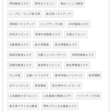
堺市瘦身エステ
堺市ダイエット
美白シミシワ解消
ハ－ブピ－リング泉大津
泉大津バストアップ
岸和田バストアップ
ヒップアップ小尻
40代瘦身エステ
40代ダイエット
和泉中央瘦身エステ
大阪ダイエット
大阪瘦身エステ
泉大津瘦身
泉大津瘦身エステ
和泉市瘦身エステ
大阪リンパマッサージ
岸和田瘦身エステ
貝塚市瘦身エステ
泉佐野ダイエット
泉佐野瘦身エステ
ラジオ波
お腹ハイフエステ
遠赤外線ヒートマット
筋肉運動
ボディバランス
美容整体
泉大津サロンドロ－ズ
人生最後のダイエット
人生最後の瘦身エステ
リフトアップ小顔
泉大津ブライダル痩身
堺市ブライダル瘦身エステ