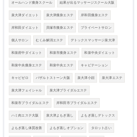
オールハンド痩身スクール
結果が出るマッサージスクール大阪
泉大津ダイエット
泉大津痩身エステ
岸和田痩身エステ
岸和田ダイエット
貝塚市痩身エステ
プライベートサロン
個人サロン
むくみ解消エステ
デトックスマッサージ泉大津
和泉府中ダイエット
和泉市痩身エステ
和泉中央ダイエット
和泉中央痩身エステ
和泉中央エステ
キャビテーション
キャビゼロ
バザルトストーン大阪
泉大津小顔
泉大津エステ
泉大津フェイシャル
泉大津ブライダルエステ
和泉市ブライダルエステ
岸和田市ブライダルエステ
ハミ肉エステ大阪
泉大津よもぎ蒸し
よもぎ蒸しデトックス
よもぎ蒸し体質改善
よもぎ蒸しオプション
タロット占い