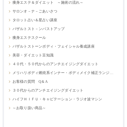
痩身エステ＆ダイエット ～施術の流れ～
サロンオ－ナ－ごあいさつ
タロット占い＆星占い講座
バザルトスト－ンバストアップ
痩身エステスクール
バザルトストーンボディ・フェイシャル養成講座
美容・ダイエット豆知識
４０代・５０代からのアンチエイジングダイエット
メリハリボディ燃焼系インナー・ボディメイク補正ランジェリー
お客様の質問 Q＆A
３０代からのアンチエイジングダイエット
ハイフＨＩＦＵ・キャビテーション・ラジオ波マシン
～お取り扱い商品～