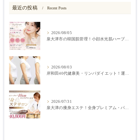
最近の投稿
Recent Posts
2026/08/05
泉大津市の韓国肌管理！小顔水光肌ハーブピーリング
2026/08/03
岸和田40代健康美・リンパダイエット！運動なしで2か月で－５キロ♪
2026/07/31
泉大津の痩身エステ！全身プレミアム・パーフェクトボディコース