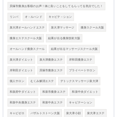
貝塚市痩身お客様のお声！体に良いことをしてもらってる気分でした！
リンパ
オ－ルハンド
キャビテ－ション
泉大津オールハンドエステ
泉大津マッサージ
痩身スクール大阪
痩身エステスクール大阪
結果が出る痩身技術大阪
オールハンド痩身スクール
結果が出るマッサージスクール大阪
泉大津ダイエット
泉大津痩身エステ
岸和田痩身エステ
岸和田ダイエット
貝塚市痩身エステ
プライベートサロン
個人サロン
むくみ解消エステ
デトックスマッサージ泉大津
和泉府中ダイエット
和泉市痩身エステ
和泉中央ダイエット
和泉中央痩身エステ
和泉中央エステ
キャビテーション
キャビゼロ
バザルトストーン大阪
泉大津小顔
泉大津エステ