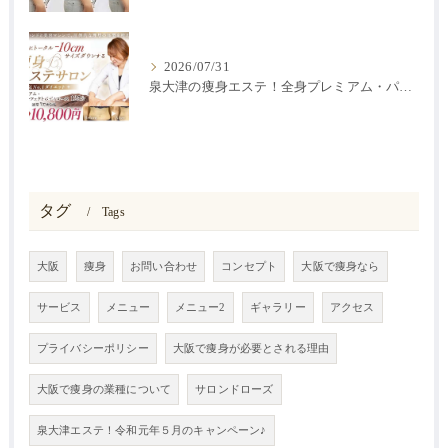
2026/07/31
泉大津の痩身エステ！全身プレミアム・パーフェクトボディコース
タグ
Tags
大阪
痩身
お問い合わせ
コンセプト
大阪で痩身なら
サービス
メニュー
メニュー2
ギャラリー
アクセス
プライバシーポリシー
大阪で痩身が必要とされる理由
大阪で痩身の業種について
サロンドローズ
泉大津エステ！令和元年５月のキャンペーン♪