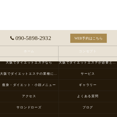
090-5898-2932
WEB予約はこちら
ホーム
コンセプト
大阪でダイエットエステなら
大阪でダイエットエステが必要とされる理由
大阪でダイエットエステの業種について
サービス
瘦身・ダイエット・小顔メニュー
ギャラリー
アクセス
よくある質問
サロンドローズ
ブログ