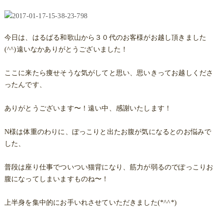
今日は、はるばる和歌山から３０代のお客様がお越し頂きました
(^^)遠いなかありがとうございました！
ここに来たら痩せそうな気がしてと思い、思いきってお越しくださ
ったんです、
ありがとうございます〜！遠い中、感謝いたします！
N様は体重のわりに、ぽっこりと出たお腹が気になるとのお悩みで
した、
普段は座り仕事でついつい猫背になり、筋力が弱るのでぽっこりお
腹になってしまいますものね〜！
上半身を集中的にお手いれさせていただきました(*^^*)