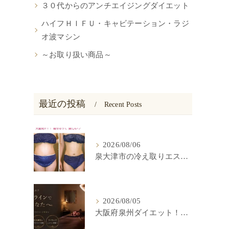
３０代からのアンチエイジングダイエット
ハイフＨＩＦＵ・キャビテーション・ラジ
オ波マシン
～お取り扱い商品～
最近の投稿
Recent Posts
2026/08/06
泉大津市の冷え取りエステ！冷房でからだが冷えると痩せにくい？
2026/08/05
大阪府泉州ダイエット！セルライトを無くす方法