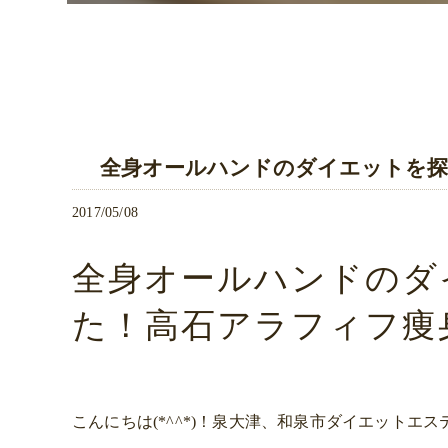
全身オールハンドのダイエットを探
2017/05/08
全身オールハンドのダ
た！高石アラフィフ痩
こんにちは(*^^*)！泉大津、和泉市ダイエットエ