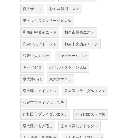
個人サロン
むくみ解消エステ
デトックスマッサージ泉大津
和泉府中ダイエット
和泉市痩身エステ
和泉中央ダイエット
和泉中央痩身エステ
和泉中央エステ
キャビテーション
キャビゼロ
バザルトストーン大阪
泉大津小顔
泉大津エステ
泉大津フェイシャル
泉大津ブライダルエステ
和泉市ブライダルエステ
岸和田市ブライダルエステ
ハミ肉エステ大阪
泉大津よもぎ蒸し
よもぎ蒸しデトックス
よもぎ蒸し体質改善
よもぎ蒸しオプション