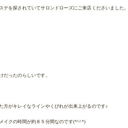
ステを探されていてサロンドローズにご来店くださいました
けだったのらしいです。
た方がキレイなラインやくびれが出来上がるのです♪
クの時間が約８５分間なのです(*^^*)