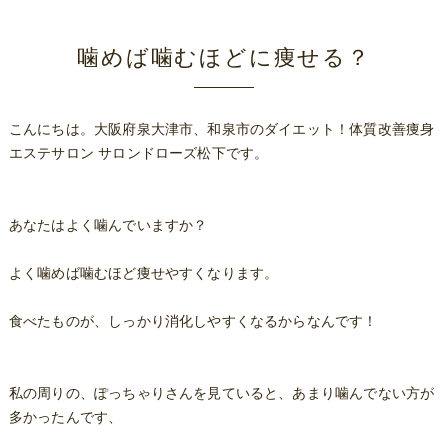
噛めば噛むほどに痩せる？
こんにちは。大阪府泉大津市、和泉市のダイエット！体質改善痩身
エステサロン サロンドローズ松下です。
あなたはよく噛んでいますか？
よく噛めば噛むほど痩せやすくなります。
食べたものが、しっかり消化しやすくなるからなんです！
私の周りの、ぽっちゃりさんを見ていると、あまり噛んでない方が
多かったんです、