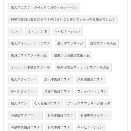
泉大津エステ！令和元年５月のキャンペーン♪
貝塚市痩身お客様のお声！体に良いことをしてもらってる気分でした！
リンパ
オ－ルハンド
キャビテ－ション
泉大津オールハンドエステ
泉大津マッサージ
痩身スクール大阪
痩身エステスクール大阪
結果が出る痩身技術大阪
オールハンド痩身スクール
結果が出るマッサージスクール大阪
泉大津ダイエット
泉大津痩身エステ
岸和田痩身エステ
岸和田ダイエット
貝塚市痩身エステ
プライベートサロン
個人サロン
むくみ解消エステ
デトックスマッサージ泉大津
和泉府中ダイエット
和泉市痩身エステ
和泉中央ダイエット
和泉中央痩身エステ
和泉中央エステ
キャビテーション