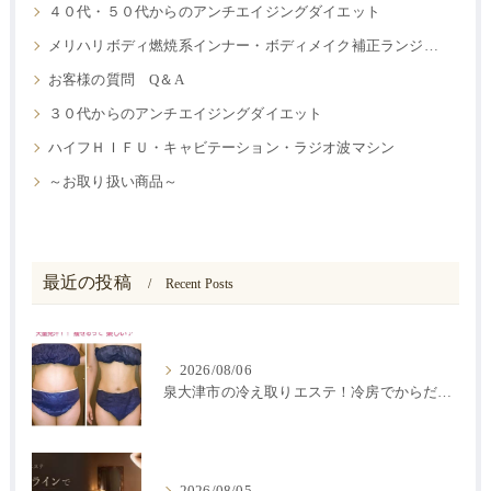
４０代・５０代からのアンチエイジングダイエット
メリハリボディ燃焼系インナー・ボディメイク補正ランジェリー
お客様の質問 Q＆A
３０代からのアンチエイジングダイエット
ハイフＨＩＦＵ・キャビテーション・ラジオ波マシン
～お取り扱い商品～
最近の投稿
Recent Posts
2026/08/06
泉大津市の冷え取りエステ！冷房でからだが冷えると痩せにくい？