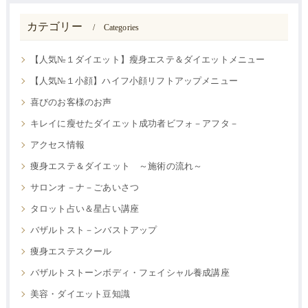
カテゴリー
Categories
【人気№１ダイエット】瘦身エステ＆ダイエットメニュー
【人気№１小顔】ハイフ小顔リフトアップメニュー
喜びのお客様のお声
キレイに瘦せたダイエット成功者ビフォ－アフタ－
アクセス情報
痩身エステ＆ダイエット ～施術の流れ～
サロンオ－ナ－ごあいさつ
タロット占い＆星占い講座
バザルトスト－ンバストアップ
痩身エステスクール
バザルトストーンボディ・フェイシャル養成講座
美容・ダイエット豆知識