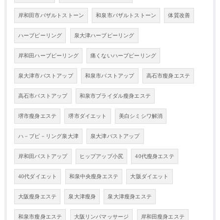
岸和田市バザルトストーン
和泉市バザルトストーン
体質改善
ハーブピーリング
泉大津ハーブピーリング
岸和田ハーブピーリング
痛くないハーブピーリング
泉大津市バストアップ
和泉市バストアップ
高石市瘦身エステ
高石市バストアップ
和泉市ブライダル瘦身エステ
堺市瘦身エステ
堺市ダイエット
美白シミシワ解消
ハ－ブピ－リング泉大津
泉大津バストアップ
岸和田バストアップ
ヒップアップ小尻
40代瘦身エステ
40代ダイエット
和泉中央瘦身エステ
大阪ダイエット
大阪瘦身エステ
泉大津瘦身
泉大津瘦身エステ
和泉市瘦身エステ
大阪リンパマッサージ
岸和田瘦身エステ