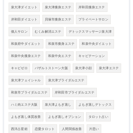
泉大津ダイエット
泉大津痩身エステ
岸和田痩身エステ
岸和田ダイエット
貝塚市痩身エステ
プライベートサロン
個人サロン
むくみ解消エステ
デトックスマッサージ泉大津
和泉府中ダイエット
和泉市痩身エステ
和泉中央ダイエット
和泉中央痩身エステ
和泉中央エステ
キャビテーション
キャビゼロ
バザルトストーン大阪
泉大津小顔
泉大津エステ
泉大津フェイシャル
泉大津ブライダルエステ
和泉市ブライダルエステ
岸和田市ブライダルエステ
ハミ肉エステ大阪
泉大津よもぎ蒸し
よもぎ蒸しデトックス
よもぎ蒸し体質改善
よもぎ蒸しオプション
タロット占い
西洋占星術
恋愛タロット
人間関係改善
片思い