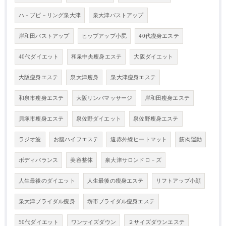
ハ－ブピ－リング泉大津
泉大津バストアップ
岸和田バストアップ
ヒップアップ小尻
40代瘦身エステ
40代ダイエット
和泉中央瘦身エステ
大阪ダイエット
大阪瘦身エステ
泉大津瘦身
泉大津瘦身エステ
和泉市瘦身エステ
大阪リンパマッサージ
岸和田瘦身エステ
貝塚市瘦身エステ
泉佐野ダイエット
泉佐野瘦身エステ
ラジオ波
お腹ハイフエステ
遠赤外線ヒートマット
筋肉運動
ボディバランス
美容整体
泉大津サロンドロ－ズ
人生最後のダイエット
人生最後の瘦身エステ
リフトアップ小顔
泉大津ブライダル痩身
堺市ブライダル瘦身エステ
50代ダイエット
ワンサイズダウン
２サイズダウンエステ