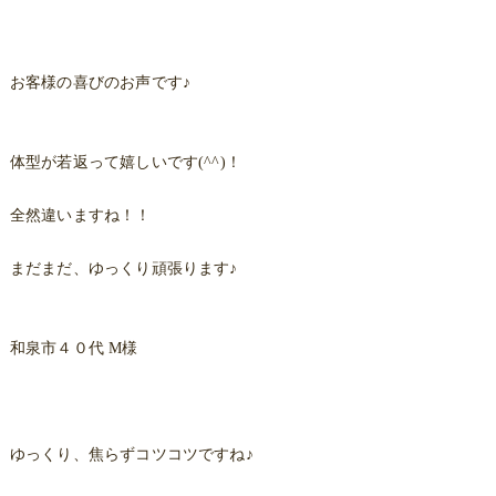
お客様の喜びのお声です♪
体型が若返って嬉しいです(^^)！
全然違いますね！！
まだまだ、ゆっくり頑張ります♪
和泉市４０代 M様
ゆっくり、焦らずコツコツですね♪