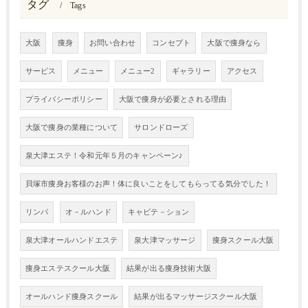
タグ
Tags
大阪
痩身
お問い合わせ
コンセプト
大阪で痩身なら
サービス
メニュー
メニュー2
ギャラリー
アクセス
プライバシーポリシー
大阪で痩身が必要とされる理由
大阪で痩身の業種について
サロンドローズ
泉大津エステ！令和元年５月のキャンペーン♪
貝塚市痩身お客様のお声！体に良いことをしてもらってる気分でした！
リンパ
オ－ルハンド
キャビテ－ション
泉大津オールハンドエステ
泉大津マッサージ
痩身スクール大阪
痩身エステスクール大阪
結果が出る痩身技術大阪
オールハンド痩身スクール
結果が出るマッサージスクール大阪