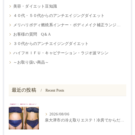
美容・ダイエット豆知識
４０代・５０代からのアンチエイジングダイエット
メリハリボディ燃焼系インナー・ボディメイク補正ランジェリー
お客様の質問 Q＆A
３０代からのアンチエイジングダイエット
ハイフＨＩＦＵ・キャビテーション・ラジオ波マシン
～お取り扱い商品～
最近の投稿
Recent Posts
2026/08/06
泉大津市の冷え取りエステ！冷房でからだが冷えると痩せにくい？