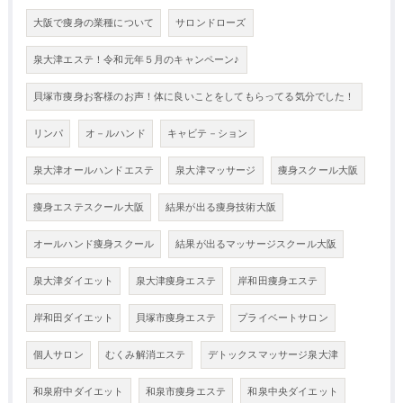
大阪で痩身の業種について
サロンドローズ
泉大津エステ！令和元年５月のキャンペーン♪
貝塚市痩身お客様のお声！体に良いことをしてもらってる気分でした！
リンパ
オ－ルハンド
キャビテ－ション
泉大津オールハンドエステ
泉大津マッサージ
痩身スクール大阪
痩身エステスクール大阪
結果が出る痩身技術大阪
オールハンド痩身スクール
結果が出るマッサージスクール大阪
泉大津ダイエット
泉大津痩身エステ
岸和田痩身エステ
岸和田ダイエット
貝塚市痩身エステ
プライベートサロン
個人サロン
むくみ解消エステ
デトックスマッサージ泉大津
和泉府中ダイエット
和泉市痩身エステ
和泉中央ダイエット