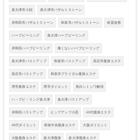
泉大津市小顔
泉大津市バザルトストーン
岸和田市バザルトストーン
和泉市バザルトストーン
体質改善
ハーブピーリング
泉大津ハーブピーリング
岸和田ハーブピーリング
痛くないハーブピーリング
泉大津市バストアップ
和泉市バストアップ
高石市瘦身エステ
高石市バストアップ
和泉市ブライダル瘦身エステ
堺市瘦身エステ
堺市ダイエット
美白シミシワ解消
ハ－ブピ－リング泉大津
泉大津バストアップ
岸和田バストアップ
ヒップアップ小尻
40代瘦身エステ
40代ダイエット
和泉中央瘦身エステ
大阪ダイエット
大阪瘦身エステ
泉大津瘦身
泉大津瘦身エステ