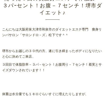
３パｰセント！お腹－７センチ！堺市ダ
イエット♪
こんにちは大阪府泉大津市和泉市のダイエットエステ専門 痩身リ
ンパサロン「サロンドロ－ズ」松下です＾＾
堺市からお越しの３０代の方、遂に引き締まったボディになりたい
と心に決めてご来店、
３回目で体脂肪率－３パ－セント！お腹周り－７センチ！着実とサ
イズダウンされています！！
体重は水分量でも１キロぐらいすぐに増えたりしますが、