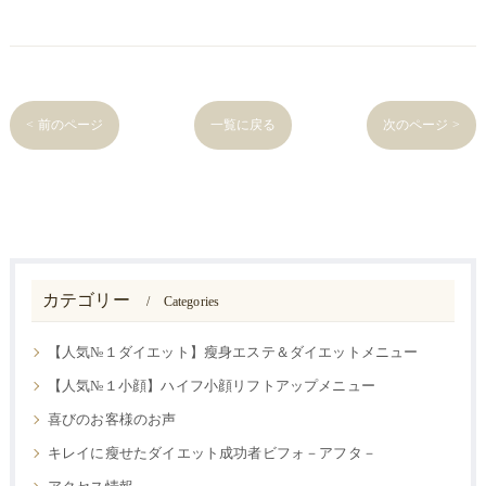
< 前のページ
一覧に戻る
次のページ >
カテゴリー
Categories
【人気№１ダイエット】瘦身エステ＆ダイエットメニュー
【人気№１小顔】ハイフ小顔リフトアップメニュー
喜びのお客様のお声
キレイに瘦せたダイエット成功者ビフォ－アフタ－