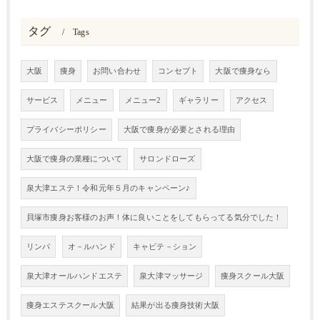
タグ
Tags
大阪
痩身
お問い合わせ
コンセプト
大阪で痩身なら
サービス
メニュー
メニュー2
ギャラリー
アクセス
プライバシーポリシー
大阪で痩身が必要とされる理由
大阪で痩身の業種について
サロンドローズ
泉大津エステ！令和元年５月のキャンペーン♪
貝塚市痩身お客様のお声！体に良いことをしてもらってる気分でした！
リンパ
オ－ルハンド
キャビテ－ション
泉大津オールハンドエステ
泉大津マッサージ
痩身スクール大阪
痩身エステスクール大阪
結果が出る痩身技術大阪