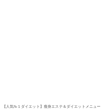
【人気№１ダイエット】瘦身エステ＆ダイエットメニュー