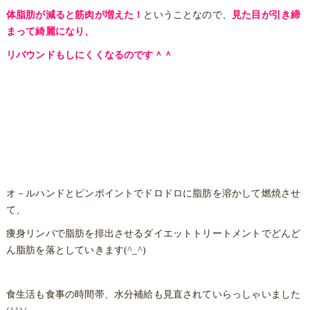
体脂肪が減ると筋肉が増えた！
ということなので、
見た目が引き締
まって綺麗になり、
リバウンドもしにくくなるのです＾＾
オ－ルハンドとピンポイントでドロドロに脂肪を溶かして燃焼させ
て、
痩身リンパで脂肪を排出させるダイエットトリートメントでどんど
ん脂肪を落としていきます(^_^)
食生活も食事の時間帯、水分補給も見直されていらっしゃいました