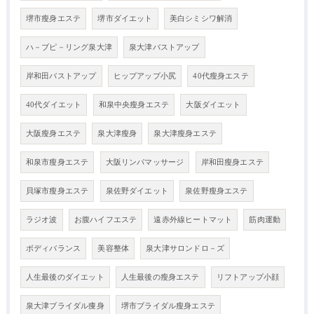
堺市瘦身エステ
堺市ダイエット
美白シミシワ解消
ハ－ブピ－リング泉大津
泉大津バストアップ
岸和田バストアップ
ヒップアップ小尻
40代瘦身エステ
40代ダイエット
和泉中央瘦身エステ
大阪ダイエット
大阪瘦身エステ
泉大津瘦身
泉大津瘦身エステ
和泉市瘦身エステ
大阪リンパマッサージ
岸和田瘦身エステ
貝塚市瘦身エステ
泉佐野ダイエット
泉佐野瘦身エステ
ラジオ波
お腹ハイフエステ
遠赤外線ヒートマット
筋肉運動
ボディバランス
美容整体
泉大津サロンドロ－ズ
人生最後のダイエット
人生最後の瘦身エステ
リフトアップ小顔
泉大津ブライダル痩身
堺市ブライダル瘦身エステ