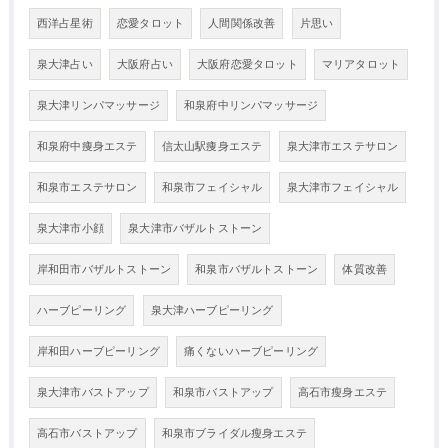
西洋占星術
恋愛タロット
人間関係改善
片思い
泉大津占い
大阪府占い
大阪府恋愛タロット
マリアタロット
泉大津リンパマッサージ
和泉府中リンパマッサージ
和泉府中痩身エステ
信太山駅痩身エステ
泉大津市エステサロン
和泉市エステサロン
和泉市フェイシャル
泉大津市フェイシャル
泉大津市小顔
泉大津市バザルトストーン
岸和田市バザルトストーン
和泉市バザルトストーン
体質改善
ハーブピーリング
泉大津ハーブピーリング
岸和田ハーブピーリング
痛くないハーブピーリング
泉大津市バストアップ
和泉市バストアップ
高石市瘦身エステ
高石市バストアップ
和泉市ブライダル瘦身エステ