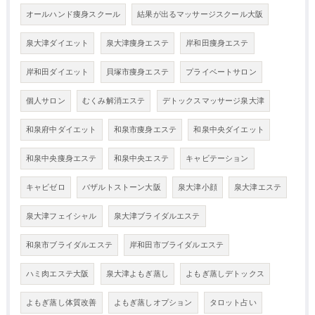
オールハンド痩身スクール
結果が出るマッサージスクール大阪
泉大津ダイエット
泉大津痩身エステ
岸和田痩身エステ
岸和田ダイエット
貝塚市痩身エステ
プライベートサロン
個人サロン
むくみ解消エステ
デトックスマッサージ泉大津
和泉府中ダイエット
和泉市痩身エステ
和泉中央ダイエット
和泉中央痩身エステ
和泉中央エステ
キャビテーション
キャビゼロ
バザルトストーン大阪
泉大津小顔
泉大津エステ
泉大津フェイシャル
泉大津ブライダルエステ
和泉市ブライダルエステ
岸和田市ブライダルエステ
ハミ肉エステ大阪
泉大津よもぎ蒸し
よもぎ蒸しデトックス
よもぎ蒸し体質改善
よもぎ蒸しオプション
タロット占い