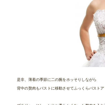
是非、薄着の季節に二の腕をホッそりしながら
背中の贅肉もバストに移動させてふっくらバストア