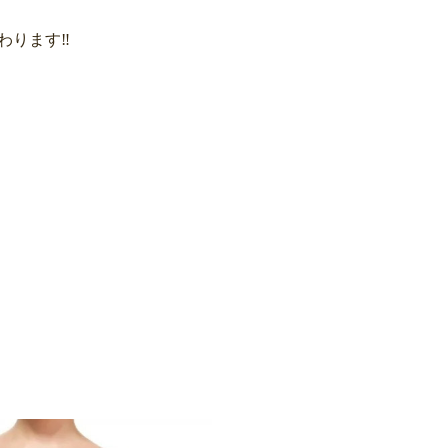
わります‼