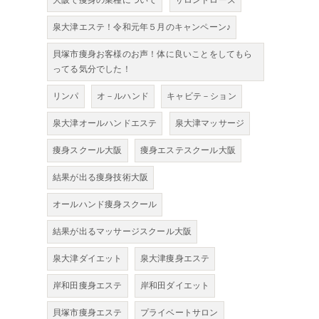
大阪で痩身の業種について
サロンドローズ
泉大津エステ！令和元年５月のキャンペーン♪
貝塚市痩身お客様のお声！体に良いことをしてもら
ってる気分でした！
リンパ
オ－ルハンド
キャビテ－ション
泉大津オールハンドエステ
泉大津マッサージ
痩身スクール大阪
痩身エステスクール大阪
結果が出る痩身技術大阪
オールハンド痩身スクール
結果が出るマッサージスクール大阪
泉大津ダイエット
泉大津痩身エステ
岸和田痩身エステ
岸和田ダイエット
貝塚市痩身エステ
プライベートサロン