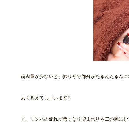
筋肉量が少ないと、振りそで部分がたるんたるんに
太く見えてしまいます‼
又、リンパの流れが悪くなり脇まわりや二の腕にむ