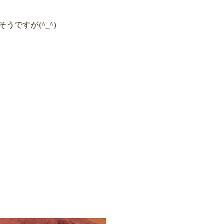
ですが(^_^)