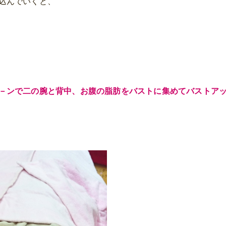
込んでいくと、
－ンで二の腕と背中、お腹の脂肪をバストに集めてバストア