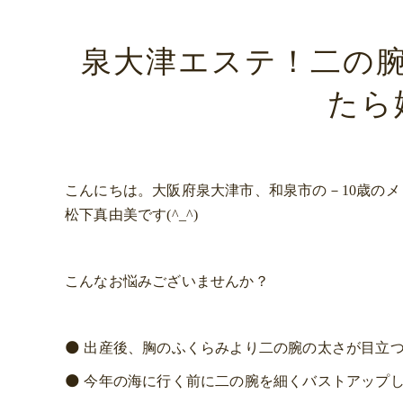
泉大津エステ！二の
たら
こんにちは。大阪府泉大津市、和泉市の－10歳の
松下真由美です(^_^)
こんなお悩みございませんか？
🌑 出産後、胸のふくらみより二の腕の太さが目立
🌑 今年の海に行く前に二の腕を細くバストアップ