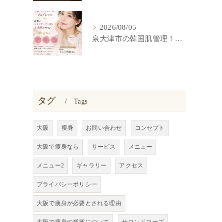
2026/08/05
泉大津市の韓国肌管理！小顔水光肌ハーブピーリング
タグ
Tags
大阪
痩身
お問い合わせ
コンセプト
大阪で痩身なら
サービス
メニュー
メニュー2
ギャラリー
アクセス
プライバシーポリシー
大阪で痩身が必要とされる理由