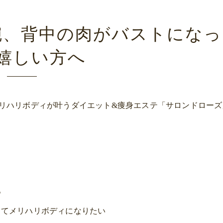
腕、背中の肉がバストになっ
嬉しい方へ
メリハリボディが叶うダイエット&痩身エステ「サロンドローズ
つ
してメリハリボディになりたい