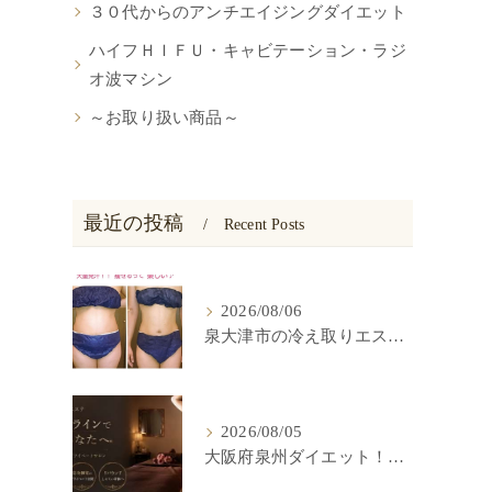
３０代からのアンチエイジングダイエット
ハイフＨＩＦＵ・キャビテーション・ラジ
オ波マシン
～お取り扱い商品～
最近の投稿
Recent Posts
2026/08/06
泉大津市の冷え取りエステ！冷房でからだが冷えると痩せにくい？
2026/08/05
大阪府泉州ダイエット！セルライトを無くす方法