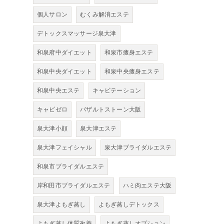
個人サロン
むくみ解消エステ
デトックスマッサージ泉大津
和泉府中ダイエット
和泉市痩身エステ
和泉中央ダイエット
和泉中央痩身エステ
和泉中央エステ
キャビテーション
キャビゼロ
バザルトストーン大阪
泉大津小顔
泉大津エステ
泉大津フェイシャル
泉大津ブライダルエステ
和泉市ブライダルエステ
岸和田市ブライダルエステ
ハミ肉エステ大阪
泉大津よもぎ蒸し
よもぎ蒸しデトックス
よもぎ蒸し体質改善
よもぎ蒸しオプション