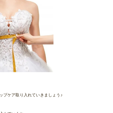
ップケア取り入れていきましょう♪