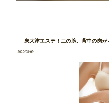
泉大津エステ！二の腕、背中の肉が
2020/08/09