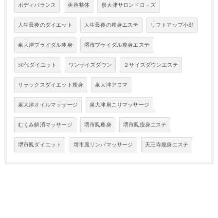
ボディバランス
美容整体
泉大津サロンドロ－ズ
人生最後のダイエット
人生最後の瘦身エステ
リフトアップ小顔
泉大津ブライダル痩身
堺市ブライダル瘦身エステ
50代ダイエット
ワンサイズダウン
２サイズダウンエステ
リラックスダイエット瘦身
泉大津アロマ
泉大津オイルマッサージ
泉大津肩こりマッサージ
むくみ解消マッサージ
堺市鳳瘦身
堺市鳳瘦身エステ
堺市鳳ダイエット
堺市鳳リンパマッサージ
天王寺瘦身エステ