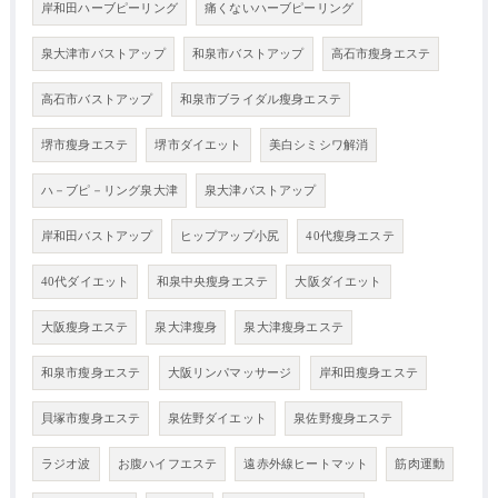
岸和田ハーブピーリング
痛くないハーブピーリング
泉大津市バストアップ
和泉市バストアップ
高石市瘦身エステ
高石市バストアップ
和泉市ブライダル瘦身エステ
堺市瘦身エステ
堺市ダイエット
美白シミシワ解消
ハ－ブピ－リング泉大津
泉大津バストアップ
岸和田バストアップ
ヒップアップ小尻
40代瘦身エステ
40代ダイエット
和泉中央瘦身エステ
大阪ダイエット
大阪瘦身エステ
泉大津瘦身
泉大津瘦身エステ
和泉市瘦身エステ
大阪リンパマッサージ
岸和田瘦身エステ
貝塚市瘦身エステ
泉佐野ダイエット
泉佐野瘦身エステ
ラジオ波
お腹ハイフエステ
遠赤外線ヒートマット
筋肉運動