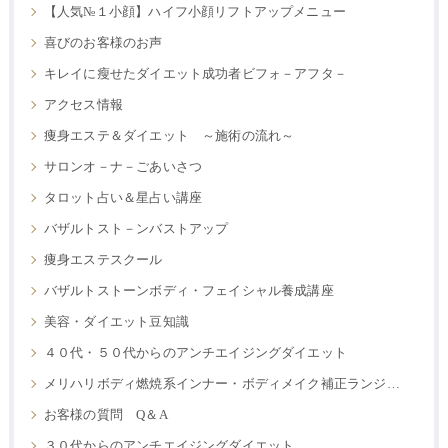
【人気№１小顔】ハイフ小顔リフトアップメニュー
喜びのお客様のお声
キレイに瘦せたダイエット成功者ビフォ－アフタ－
アクセス情報
痩身エステ＆ダイエット ～施術の流れ～
サロンオ－ナ－ごあいさつ
タロット占い＆星占い講座
バザルトスト－ンバストアップ
痩身エステスクール
バザルトストーンボディ・フェイシャル養成講座
美容・ダイエット豆知識
４０代・５０代からのアンチエイジングダイエット
メリハリボディ燃焼系インナー・ボディメイク補正ランジェリー
お客様の質問 Q＆A
３０代からのアンチエイジングダイエット